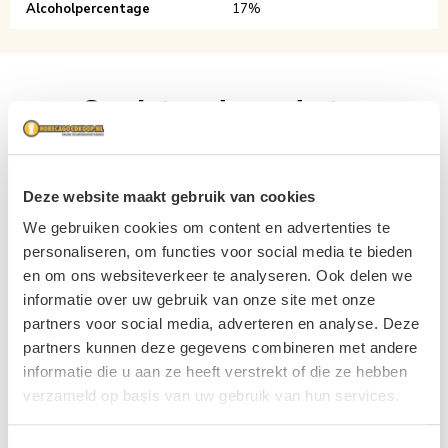
Alcoholpercentage
17%
Gerelateerde producten
Navigating through the elements of the carousel is possible usin
Press to skip carousel
Deze website maakt gebruik van cookies
We gebruiken cookies om content en advertenties te
personaliseren, om functies voor social media te bieden
en om ons websiteverkeer te analyseren. Ook delen we
informatie over uw gebruik van onze site met onze
partners voor social media, adverteren en analyse. Deze
Seven Up ZERO SUGAR Krat
partners kunnen deze gegevens combineren met andere
Corvo 100% Jus d' Orange 6x1Ltr
12x1,1Ltr
informatie die u aan ze heeft verstrekt of die ze hebben
verzameld op basis van uw gebruik van hun services.
€ 15,60
€ 27,95
6 x 1L
12 x 1,1L