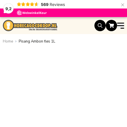
×
569
Reviews
9,2
Ga naar de inhoud
Home
Pisang Ambon fles 1L