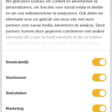
We gebruiken cookies om content en advertenties te
Alcoholpercentage
6,6%
personaliseren, om functies voor social media te bieden
en om ons websiteverkeer te analyseren. Ook delen we
informatie over uw gebruik van onze site met onze
partners voor social media, adverteren en analyse. Deze
Gerelateerde producten
partners kunnen deze gegevens combineren met andere
informatie die u aan ze heeft verstrekt of die ze hebben
Navigating through the elements of the carousel is possible usin
Press to skip carousel
verzameld op basis van uw gebruik van hun services.
Toestemmingsselectie
Noodzakelijk
Voorkeuren
Leffe Tripel Krat 4x6x30cl
Leffe Bruin Krat 4x6x30cl
Statistieken
24 x 30cl
€ 38,90
24 x 30cl
€ 32,95
Marketing