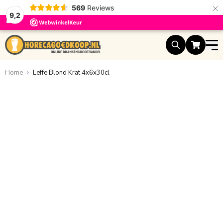
×
569
Reviews
9,2
Ga naar de inhoud
Home
Leffe Blond Krat 4x6x30cl