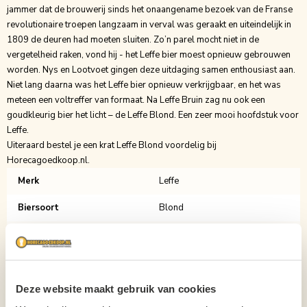
jammer dat de brouwerij sinds het onaangename bezoek van de Franse
revolutionaire troepen langzaam in verval was geraakt en uiteindelijk in
1809 de deuren had moeten sluiten. Zo’n parel mocht niet in de
vergetelheid raken, vond hij - het Leffe bier moest opnieuw gebrouwen
worden. Nys en Lootvoet gingen deze uitdaging samen enthousiast aan.
Niet lang daarna was het Leffe bier opnieuw verkrijgbaar, en het was
meteen een voltreffer van formaat. Na
Leffe Bruin
zag nu ook een
goudkleurig bier het licht – de
Leffe Blond.
Een zeer mooi hoofdstuk voor
Leffe.
Uiteraard bestel je een krat Leffe Blond voordelig bij
Horecagoedkoop.nl.
Merk
Leffe
Biersoort
Blond
Inhoud
30cl
Verpakking
Krat
Aantal per verpakking
24
Deze website maakt gebruik van cookies