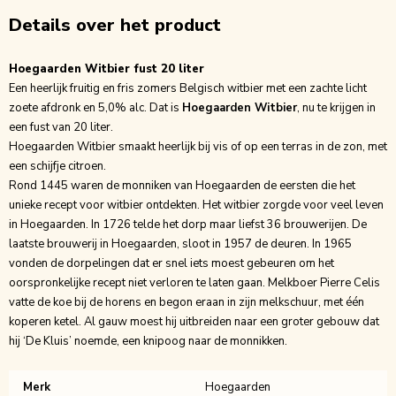
Details over het product
Hoegaarden Witbier fust 20 liter
Een heerlijk fruitig en fris zomers Belgisch witbier met een zachte licht
zoete afdronk en 5,0% alc. Dat is
Hoegaarden Witbier
, nu te krijgen in
een fust van 20 liter.
Hoegaarden Witbier
smaakt heerlijk bij vis of op een terras in de zon, met
een schijfje citroen.
Rond 1445 waren de monniken van Hoegaarden de eersten die het
unieke recept voor witbier ontdekten. Het witbier zorgde voor veel leven
in Hoegaarden. In 1726 telde het dorp maar liefst 36 brouwerijen. De
laatste brouwerij in Hoegaarden, sloot in 1957 de deuren. In 1965
vonden de dorpelingen dat er snel iets moest gebeuren om het
oorspronkelijke recept niet verloren te laten gaan. Melkboer Pierre Celis
vatte de koe bij de horens en begon eraan in zijn melkschuur, met één
koperen ketel. Al gauw moest hij uitbreiden naar een groter gebouw dat
hij ‘De Kluis’ noemde, een knipoog naar de monnikken.
Merk
Hoegaarden