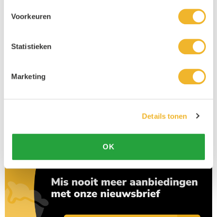
Actie!
Voorkeuren
Statistieken
Marketing
Amstel Bier All-in-one fust 20L
La Chouffe fust 20 ltr
Details tonen
20L
€ 55,95
20L
€ 105,95
OK
Bekijk product
Bekijk product
1x
€ 57,95
1x
€ 107,95
6x
€ 56,95
3x
€ 105,95