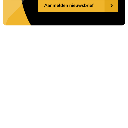
20x
€ 55,95