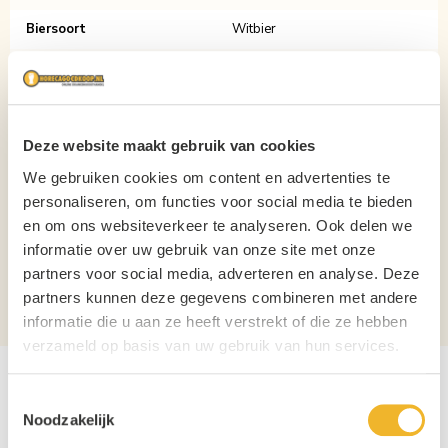
Biersoort
Witbier
Inhoud
20L
Verpakking
Fust
Aantal per verpakking
1
Deze website maakt gebruik van cookies
We gebruiken cookies om content en advertenties te
Aansluiting
Platte Schuifkoppeling
personaliseren, om functies voor social media te bieden
Hoogte
57cm
en om ons websiteverkeer te analyseren. Ook delen we
informatie over uw gebruik van onze site met onze
Diameter
23,5cm
partners voor social media, adverteren en analyse. Deze
partners kunnen deze gegevens combineren met andere
Alcoholpercentage
5%
informatie die u aan ze heeft verstrekt of die ze hebben
verzameld op basis van uw gebruik van hun services.
Gerelateerde producten
Toestemmingsselectie
Noodzakelijk
Navigating through the elements of the carousel is possible usin
Press to skip carousel