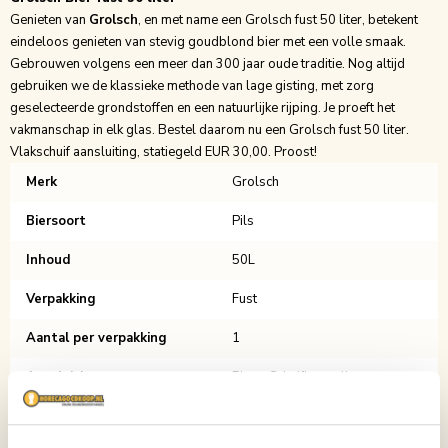
Genieten van
Grolsch
, en met name een Grolsch fust 50 liter, betekent
eindeloos genieten van stevig goudblond bier met een volle smaak.
Gebrouwen volgens een meer dan 300 jaar oude traditie. Nog altijd
gebruiken we de klassieke methode van lage gisting, met zorg
geselecteerde grondstoffen en een natuurlijke rijping. Je proeft het
vakmanschap in elk glas. Bestel daarom nu een
Grolsch fust 50 liter
.
Vlakschuif aansluiting, statiegeld EUR 30,00. Proost!
Merk
Grolsch
Biersoort
Pils
Inhoud
50L
Verpakking
Fust
Aantal per verpakking
1
Aansluiting
Platte Schuifkoppeling
Hoogte
60cm