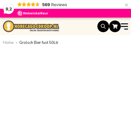
×
569
Reviews
9,2
Ga naar de inhoud
Home
Grolsch Bier fust 50Ltr