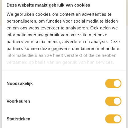
Diameter
39cm
Deze website maakt gebruik van cookies
Alcoholpercentage
5%
We gebruiken cookies om content en advertenties te
personaliseren, om functies voor social media te bieden
en om ons websiteverkeer te analyseren. Ook delen we
informatie over uw gebruik van onze site met onze
Gerelateerde producten
partners voor social media, adverteren en analyse. Deze
partners kunnen deze gegevens combineren met andere
Navigating through the elements of the carousel is possible usin
Press to skip carousel
Press to go to carousel navigation
informatie die u aan ze heeft verstrekt of die ze hebben
Actie!
Actie!
verzameld op basis van uw gebruik van hun services.
Toestemmingsselectie
Noodzakelijk
Voorkeuren
Grolsch Bier fust 19,5L
Gildepils Bier fust 50 Ltr
Statistieken
20L
€ 49,95
50L
€ 65,00