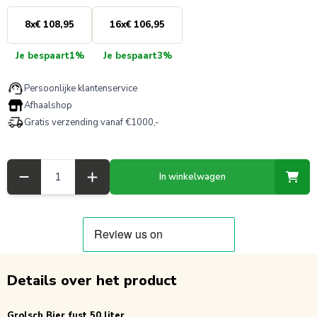
8
x
€ 108,95
16
x
€ 106,95
Je bespaart
1%
Je bespaart
3%
Persoonlijke klantenservice
Afhaalshop
Gratis verzending vanaf €1000,-
Aantal
In winkelwagen
Details over het product
Grolsch Bier fust 50 liter