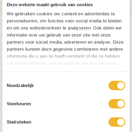
Alcoholpercentage
40%
Deze website maakt gebruik van cookies
We gebruiken cookies om content en advertenties te
personaliseren, om functies voor social media te bieden
en om ons websiteverkeer te analyseren. Ook delen we
Andere producten die mogelijk iets
informatie over uw gebruik van onze site met onze
voor u zijn!
partners voor social media, adverteren en analyse. Deze
partners kunnen deze gegevens combineren met andere
Navigating through the elements of the carousel is possible usin
Press to skip carousel
informatie die u aan ze heeft verstrekt of die ze hebben
verzameld op basis van uw gebruik van hun services.
Toestemmingsselectie
Noodzakelijk
Voorkeuren
Statistieken