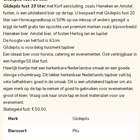
Gildepils fust 20 liter
met Korf aansluiting, zoals Heineken en Amstel
fusten, is een uitstekend bier op de tap. U bespaart met
Gildepils fust 20
liter
van Horecagoedkoop.nl 50% op uw inkoop of anders gezegd: u
krijgt de helft gratis ten opzichte van premium merken zoals bijvoorbeeld
Heineken bier, Amstel bier, of fusten Hertog Jan en Jupiler.
De hoogte van het fust is 61cm.
Gildepils is voordelig huismerk tapbier
Een ideaal bier voor horeca, catering en evenementen. Ook verkrijgbaar in
een handige
50 liter fust
.
Heerlijk biertje met een herkenbare Nederlandse smaak en een goede
stevige schuimkraag. Dit lekker herkenbaar Nederlands tapbier valt bij
vele liefhebbers goed in de smaak. Dit is een uitstekend tapbier om als
eigen merk op de tap te nemen of goed te gebruiken voor evenementen,
groot of klein. Vraag ook naar onze tap en koel materialen voor uw
evenement.
Statiegeld fust: € 50,00.
Merk
Gildepils
Biersoort
Pils