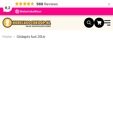
×
569
Reviews
9,2
Ga naar de inhoud
Home
Gildepils fust 20Ltr