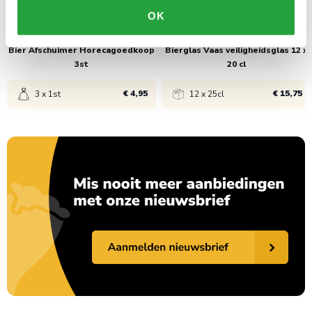
OK
Bier Afschuimer Horecagoedkoop
Bierglas Vaas veiligheidsglas 12 x
3st
20 cl
€ 4,95
€ 15,75
3 x 1st
12 x 25cl
Bekijk product
Bekijk product
1x
€ 4,95
1x
€ 15,75