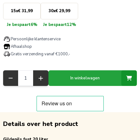
15
x
€ 31,99
30
x
€ 29,99
Je bespaart
6%
Je bespaart
12%
Persoonlijke klantenservice
Afhaalshop
Gratis verzending vanaf €1000,-
Aantal
In winkelwagen
Details over het product
Gildepils fust 20 liter