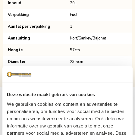
Inhoud
20L
Verpakking
Fust
Aantal per verpakking
1
Aansluiting
Korf/Sankey/Bajonet
Hoogte
57cm
Diameter
23,5cm
Alcoholpercentage
4,8%
Deze website maakt gebruik van cookies
Gerelateerde producten
We gebruiken cookies om content en advertenties te
personaliseren, om functies voor social media te bieden
Navigating through the elements of the carousel is possible usin
Press to skip carousel
Press to go to carousel navigation
en om ons websiteverkeer te analyseren. Ook delen we
Actie!
Actie!
informatie over uw gebruik van onze site met onze
partners voor social media, adverteren en analyse. Deze