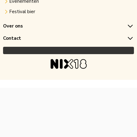
Evenementen
Festival bier
Over ons
Contact
Copyright © 2026 Horecagoedkoop.nl
Ontwikkeling
MNTN digital