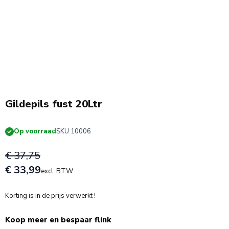
Actie!
Gildepils fust 20Ltr
Op voorraad
SKU 10006
€ 37,75
€ 33,99
excl. BTW
Korting is in de prijs verwerkt !
Koop meer en bespaar flink