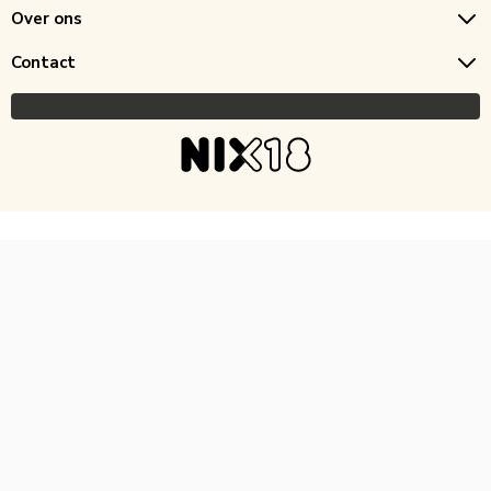
Over ons
Contact
Copyright © 2026 Horecagoedkoop.nl
Ontwikkeling
MNTN digital