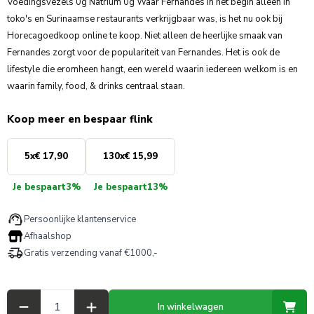
Voedingsvezels 0g Natrium 0g Waar Fernandes in het begin alleen in
toko's en Surinaamse restaurants verkrijgbaar was, is het nu ook bij
Horecagoedkoop online te koop. Niet alleen de heerlijke smaak van
Fernandes zorgt voor de populariteit van Fernandes. Het is ook de
lifestyle die eromheen hangt, een wereld waarin iedereen welkom is en
waarin family, food, & drinks centraal staan.
Koop meer en bespaar flink
5
x
€ 17,90
130
x
€ 15,99
Je bespaart
3%
Je bespaart
13%
Persoonlijke klantenservice
Afhaalshop
Gratis verzending vanaf €1000,-
Aantal
In winkelwagen