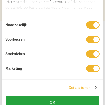
Verpakking
Tray
informatie die u aan ze heeft verstrekt of die ze hebben
verzameld op basis van uw gebruik van hun services.
Aantal per verpakking
24
Toestemmingsselectie
Noodzakelijk
Voorkeuren
Statistieken
Marketing
Details tonen
OK