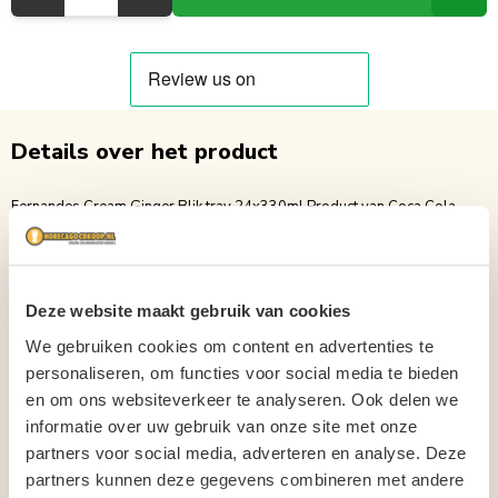
Details over het product
Fernandes Cream Ginger Blik tray 24x330ml Product van Coca Cola
Company Fernandes Cream Ginger Informatie VOEDINGSWAARDE PER
100ML Energetische waarde 201 kJ (47 kcal) Eiwitten 0g Koolhydraten
(waarvan suikers) 11,5 g (11,5 g) Vetten 0g Verzadigde vetzuren 0g
Voedingsvezels 0g Natrium 0g Waar Fernandes in het begin alleen in
Deze website maakt gebruik van cookies
toko's en Surinaamse restaurants verkrijgbaar was, is het nu ook bij
We gebruiken cookies om content en advertenties te
Horecagoedkoop online te koop. Niet alleen de heerlijke smaak van
personaliseren, om functies voor social media te bieden
Fernandes zorgt voor de populariteit van Fernandes. Het is ook de
en om ons websiteverkeer te analyseren. Ook delen we
lifestyle die eromheen hangt, een wereld waarin iedereen welkom is en
informatie over uw gebruik van onze site met onze
waarin family, food, & drinks centraal staan.
partners voor social media, adverteren en analyse. Deze
Inhoud
33cl
partners kunnen deze gegevens combineren met andere