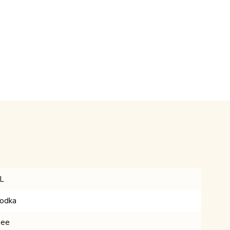
L
odka
ee