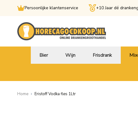
Persoonlijke klantenservice
+10 Jaar dé dranken
Ga naar de inhoud
Bier
Wijn
Frisdrank
Mix
Home
Eristoff Vodka fles 1Ltr