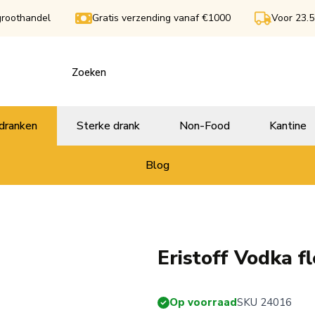
groothandel
Gratis verzending vanaf €1000
Voor 23.5
dranken
Sterke drank
Non-Food
Kantine
Blog
Eristoff Vodka fl
Op voorraad
SKU 24016