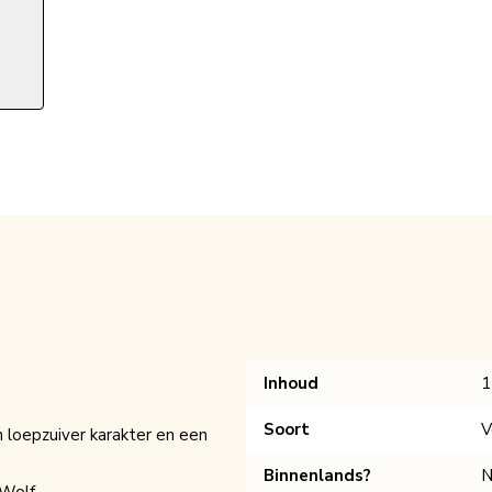
Inhoud
1
Soort
V
n loepzuiver karakter en een
Binnenlands?
N
 Wolf.