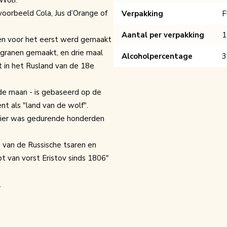
voorbeeld Cola, Jus d’Orange of
Verpakking
F
Aantal per verpakking
1
ë en voor het eerst werd gemaakt
granen gemaakt, en drie maal
Alcoholpercentage
3
st in het Rusland van de 18e
nde maan - is gebaseerd op de
t als "land van de wolf".
 dier was gedurende honderden
n van de Russische tsaren en
pt van vorst Eristov sinds 1806"
.