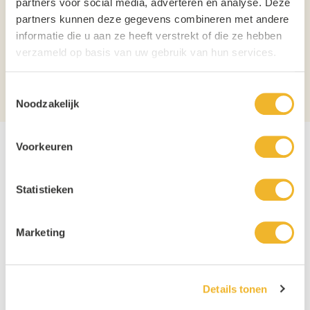
partners voor social media, adverteren en analyse. Deze
Merk
Coca Cola
partners kunnen deze gegevens combineren met andere
informatie die u aan ze heeft verstrekt of die ze hebben
Inhoud
1,25L
verzameld op basis van uw gebruik van hun services.
Verpakking
6-pack
Toestemmingsselectie
Aantal per verpakking
6
Noodzakelijk
Voorkeuren
Statistieken
Marketing
Details tonen