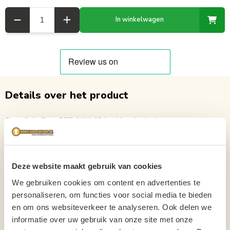
Aantal
In winkelwagen
Details over het product
Coca Cola Zero PET 6 X 1.25 Ltr Voordeelpak
Met een frisse en verkwikkende smaak, zonder toegevoegde suikers, is
deze drank de perfecte keuze voor mensen die bewust bezig zijn met hun
gezondheid, maar toch willen genieten van een heerlijk drankje. De 1,25L
flessen zorgen voor voldoende drank voor iedereen.
Deze website maakt gebruik van cookies
We gebruiken cookies om content en advertenties te
Kortom, Coca Cola Zero is een unieke en verfrissende drank die je niet
personaliseren, om functies voor social media te bieden
mag missen!
en om ons websiteverkeer te analyseren. Ook delen we
Probeer het vandaag nog uit en ervaar de verfrissende smaak zonder
informatie over uw gebruik van onze site met onze
toegevoegde suikers.