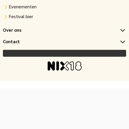
Evenementen
Festival bier
Over ons
Contact
Copyright © 2026 Horecagoedkoop.nl
Ontwikkeling
MNTN digital