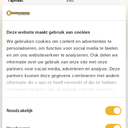
Tapmaat
35cl
Verpakking
Doos
Aantal per verpakking
6
Deze website maakt gebruik van cookies
Materiaal
Glas
We gebruiken cookies om content en advertenties te
Stapelbaar?
Nee
personaliseren, om functies voor social media te bieden
en om ons websiteverkeer te analyseren. Ook delen we
informatie over uw gebruik van onze site met onze
partners voor social media, adverteren en analyse. Deze
partners kunnen deze gegevens combineren met andere
informatie die u aan ze heeft verstrekt of die ze hebben
verzameld op basis van uw gebruik van hun services.
Toestemmingsselectie
Noodzakelijk