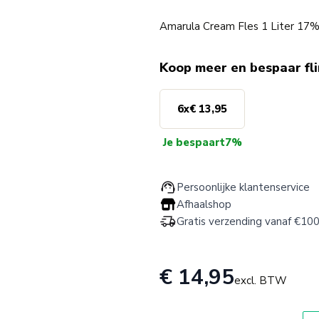
Amarula Cream Fles 1 Liter 17% 
Koop meer en bespaar fl
6
x
€ 13,95
Je bespaart
7%
Persoonlijke klantenservice
Afhaalshop
Gratis verzending vanaf €100
€ 14,95
excl. BTW