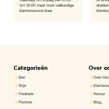
Maandag t/m vrijdag van 09.00
Al sind
tot 16.00 staat onze vakkundige
dranken
klantenservice klaar.
Benelu
Categorieën
Over o
Bier
Over Ho
Wijn
Klantens
Frisdrank
Retour
Postmix
Blog