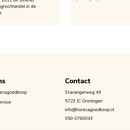
s 2012 dé (online)
groothandel in de
x
ns
Contact
recagoedkoop
Stavangerweg 49
9723 JC Groningen
ervice
info@horecagoedkoop.nl
050-0760043