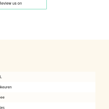
L
ikeuren
ee
les