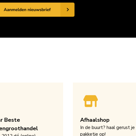
ar Beste
Afhaalshop
In de buurt? haal gerust je
engroothandel
pakketje op!