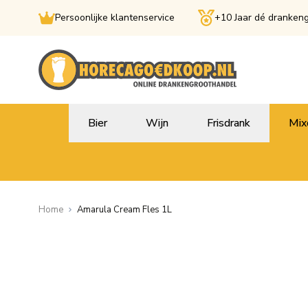
Persoonlijke klantenservice
+10 Jaar dé dranken
Ga naar de inhoud
Bier
Wijn
Frisdrank
Mix
Home
Amarula Cream Fles 1L