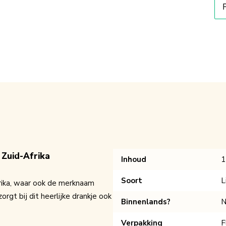
 Zuid-Afrika
Inhoud
1
Soort
L
frika, waar ook de merknaam
gt bij dit heerlijke drankje ook
Binnenlands?
N
Verpakking
F