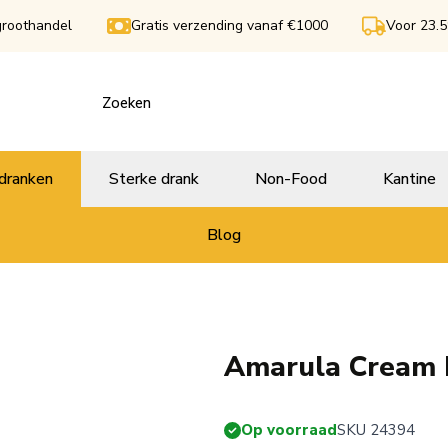
groothandel
Gratis verzending vanaf €1000
Voor 23.5
dranken
Sterke drank
Non-Food
Kantine
Blog
Amarula Cream 
Op voorraad
SKU 24394