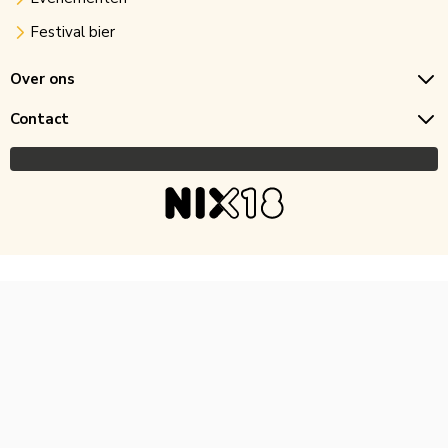
Festival bier
Over ons
Contact
Copyright © 2026 Horecagoedkoop.nl
Ontwikkeling
MNTN digital