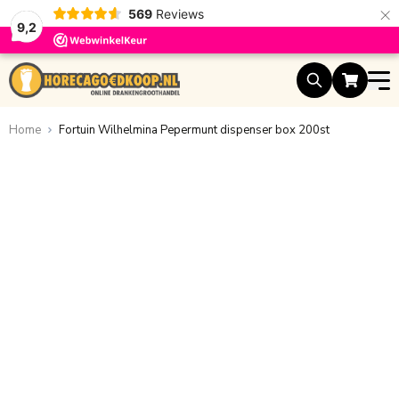
×
569
Reviews
9,2
Ga naar de inhoud
Home
Fortuin Wilhelmina Pepermunt dispenser box 200st