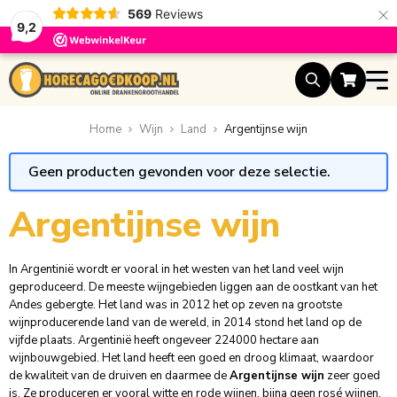
×
569
Reviews
9,2
Ga naar de inhoud
Home
Wijn
Land
Argentijnse wijn
Geen producten gevonden voor deze selectie.
Argentijnse wijn
In Argentinië wordt er vooral in het westen van het land veel wijn
geproduceerd. De meeste wijngebieden liggen aan de oostkant van het
Andes gebergte. Het land was in 2012 het op zeven na grootste
wijnproducerende land van de wereld, in 2014 stond het land op de
vijfde plaats. Argentinië heeft ongeveer 224000 hectare aan
wijnbouwgebied. Het land heeft een goed en droog klimaat, waardoor
de kwaliteit van de druiven en daarmee de
Argentijnse wijn
zeer goed
is. Ze produceren er vooral witte en
rode wijnen
, bijna geen rosé wijnen.