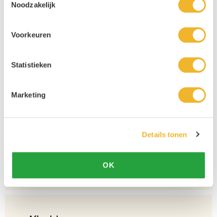
Noodzakelijk
Voorkeuren
Statistieken
Persoonlijke klantenservice
Marketing
Maandag t/m vrijdag van 09.00 tot 16.00 staat onze
vakkundige klantenservice klaar.
Details tonen
15 Jaar Beste Drankengroothandel
OK
Al sinds 2012 dé (online) drankengroothandel in de Benelux