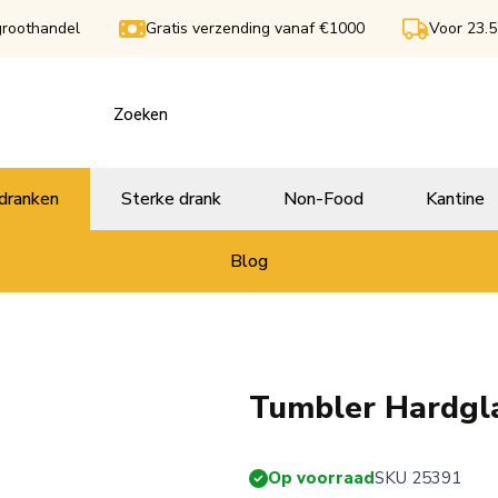
groothandel
Gratis verzending vanaf €1000
Voor 23.5
dranken
Sterke drank
Non-Food
Kantine
Blog
Tumbler Hardgla
Op voorraad
SKU 25391