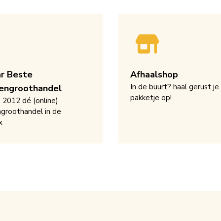
ar Beste
Afhaalshop
In de buurt? haal gerust je
engroothandel
pakketje op!
s 2012 dé (online)
groothandel in de
x