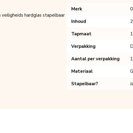
Merk
O
 veiligheids hardglas stapelbaar
Inhoud
2
Tapmaat
1
Verpakking
D
Aantal per verpakking
1
Materiaal
G
Stapelbaar?
J