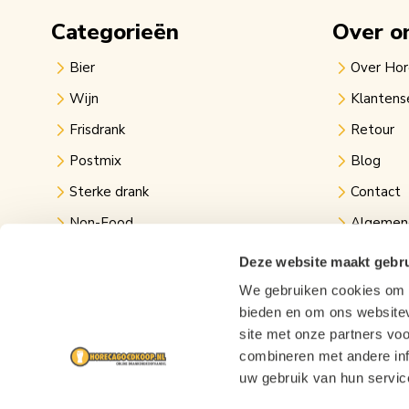
Categorieën
Over o
Bier
Over Ho
Wijn
Klantens
Frisdrank
Retour
Postmix
Blog
Sterke drank
Contact
Non-Food
Algemen
Kantine
Privacy v
Deze website maakt gebru
Evenementen
Links
We gebruiken cookies om c
bieden en om ons websitev
Festival bier
site met onze partners vo
combineren met andere inf
uw gebruik van hun servic