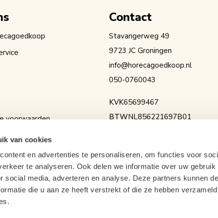
ns
Contact
recagoedkoop
Stavangerweg 49
9723 JC Groningen
ervice
info@horecagoedkoop.nl
050-0760043
KVK
65699467
BTW
NL856221697B01
e voorwaarden
IBAN
NL36RABO0154525936
erklaring
ik van cookies
ontent en advertenties te personaliseren, om functies voor soci
erkeer te analyseren. Ook delen we informatie over uw gebruik
or social media, adverteren en analyse. Deze partners kunnen 
ormatie die u aan ze heeft verstrekt of die ze hebben verzameld
es.