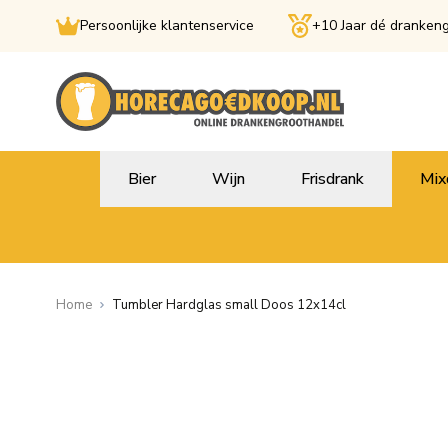
Persoonlijke klantenservice
+10 Jaar dé dranken
Ga naar de inhoud
Bier
Wijn
Frisdrank
Mix
Home
Tumbler Hardglas small Doos 12x14cl