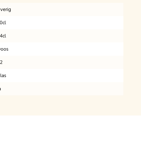
verig
0cl
4cl
oos
2
las
a