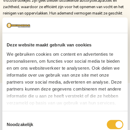
Viscose doekjes zijn geel bieden uitstekende absorptiecapaciteit en
zachtheid, waardoor ze efficiënt zijn voor het opnemen van vocht en het
reinigen van oppervlakken. Hun ademend vermogen maakt ze geschikt
voor het afnemen van diverse huishoudelijke oppervlakken, terwijl de
soepelheid en drapering zorgen voor gemakkelijke hantering. Daarnaast
zijn viscose doekjes biologisch afbreekbaar, waardoor ze een
milieuvriendelijke keuze zijn bij het schoonmaken.
Deze website maakt gebruik van cookies
Inhoud
1st
We gebruiken cookies om content en advertenties te
Verpakking
Doos
personaliseren, om functies voor social media te bieden
en om ons websiteverkeer te analyseren. Ook delen we
Aantal per verpakking
250
informatie over uw gebruik van onze site met onze
partners voor social media, adverteren en analyse. Deze
partners kunnen deze gegevens combineren met andere
informatie die u aan ze heeft verstrekt of die ze hebben
verzameld op basis van uw gebruik van hun services.
Toestemmingsselectie
Noodzakelijk