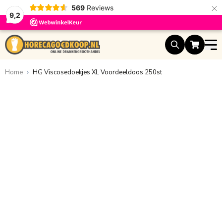
×
569
Reviews
9,2
Ga naar de inhoud
Home
HG Viscosedoekjes XL Voordeeldoos 250st