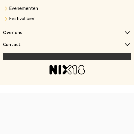
Evenementen
Festival bier
Over ons
Contact
Copyright © 2026 Horecagoedkoop.nl
Ontwikkeling
MNTN digital