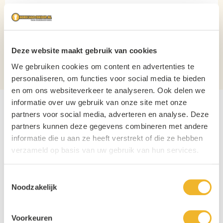
Verpakking
Doos
Aantal per verpakking
6
Materiaal
Glas
Deze website maakt gebruik van cookies
We gebruiken cookies om content en advertenties te
Stapelbaar?
Nee
personaliseren, om functies voor social media te bieden
en om ons websiteverkeer te analyseren. Ook delen we
informatie over uw gebruik van onze site met onze
partners voor social media, adverteren en analyse. Deze
partners kunnen deze gegevens combineren met andere
informatie die u aan ze heeft verstrekt of die ze hebben
verzameld op basis van uw gebruik van hun services.
Toestemmingsselectie
Noodzakelijk
Voorkeuren