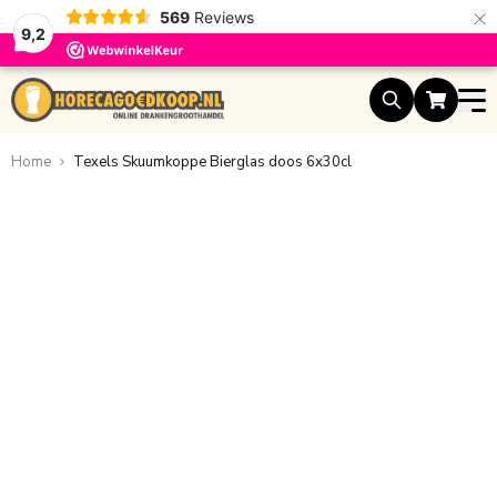
×
569
Reviews
9,2
Ga naar de inhoud
Home
Texels Skuumkoppe Bierglas doos 6x30cl