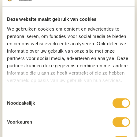
Ingrediënten:
Duinwater;
Gerstemout;
Deze website maakt gebruik van cookies
Tarwemout;
We gebruiken cookies om content en advertenties te
Hop en gist;
personaliseren, om functies voor social media te bieden
Bevat gluten.
Statiegeld Texels Skuumkoppe fust 20 liter €60,00. Korf of Sankey-
en om ons websiteverkeer te analyseren. Ook delen we
aansluiting .
informatie over uw gebruik van onze site met onze
partners voor social media, adverteren en analyse. Deze
Merk
Texels
partners kunnen deze gegevens combineren met andere
Biersoort
Bruin
informatie die u aan ze heeft verstrekt of die ze hebben
verzameld op basis van uw gebruik van hun services.
Inhoud
20L
Verpakking
Fust
Toestemmingsselectie
Noodzakelijk
Aantal per verpakking
1
Aansluiting
DAVID tap
Voorkeuren
Hoogte
57cm