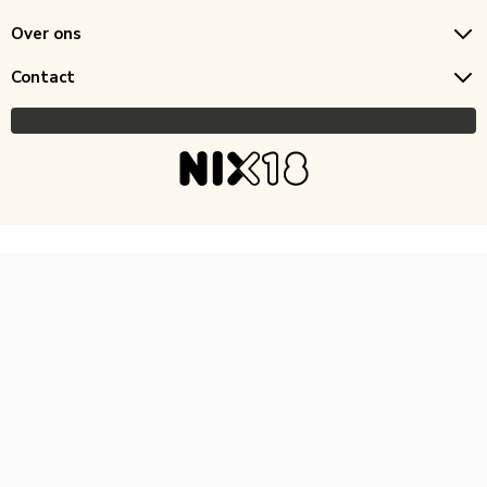
Over ons
Contact
Copyright © 2026 Horecagoedkoop.nl
Ontwikkeling
MNTN digital