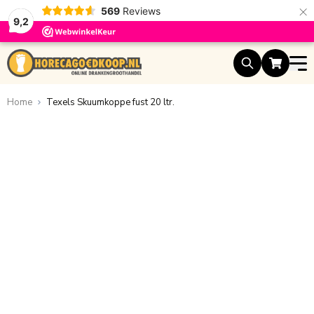
×
569
Reviews
9,2
Ga naar de inhoud
Home
Texels Skuumkoppe fust 20 ltr.