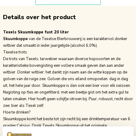
Details over het product
Texels Skuumkoppe fust 20 liter
Skuumkoppe
van de Texelse Bierbrouwerij is een karaktervol donker
witbier dat smaakt in ieder jaargetijde (alcohol 6,0%).
Texelse trots
De trots van Texels, tarwebier waaraan diverse hopsoorten en de
karakteristieke bovengisting een vollere smaak geven dan aan ander
witbier. Donker witbier: het dankt zijn naam aan de witte koppen op de
golven van de ruige zee. Golven die ons eiland omspoelen: dag in dag
uit, het hele jaar door. Skuumkoppe is dan ook een bier voor elk seizoen.
Nagisting op fles en ongefilterd, met een beetje gist om het extra gul te
laten smaken. Hier hoeft geen schijfje citroen bij. Puur, robuust, recht door
zee: bier als Texel zelf.
Hoe te drinken?
Skuumkoppe komt het beste tot zijn recht bij een drinktemperatuur van 6
graden Celsius. Drink
Texels Skuumkoppe
uit het originele
Skuumkoppeglas (30 cl of 50 cl), zonder citroentje.