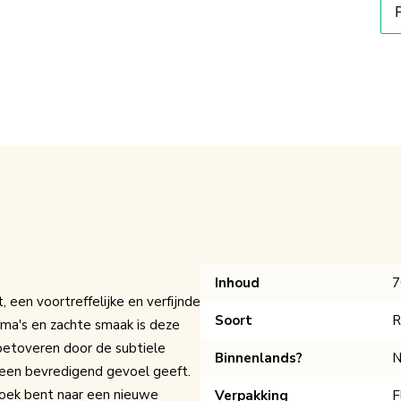
Inhoud
7
een voortreffelijke en verfijnde
Soort
R
roma's en zachte smaak is deze
 betoveren door de subtiele
Binnenlands?
N
je een bevredigend gevoel geeft.
zoek bent naar een nieuwe
Verpakking
F