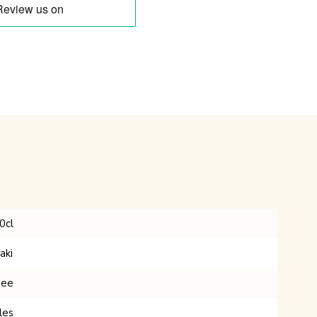
0cl
aki
ee
les