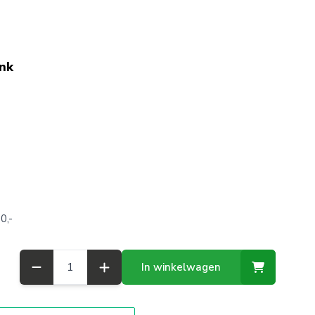
ink
0,-
Aantal
In winkelwagen