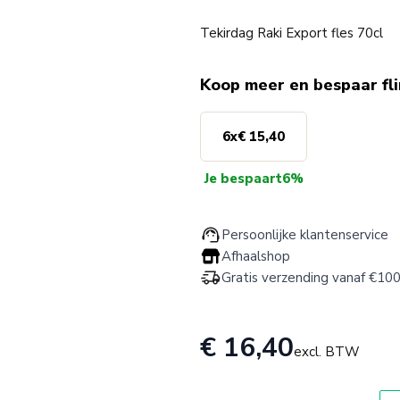
Tekirdag Raki Export fles 70cl
Koop meer en bespaar fl
6
x
€ 15,40
Je bespaart
6%
Persoonlijke klantenservice
Afhaalshop
Gratis verzending vanaf €100
€ 16,40
excl. BTW