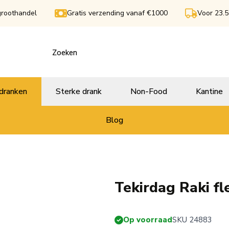
groothandel
Gratis verzending vanaf €1000
Voor 23.5
dranken
Sterke drank
Non-Food
Kantine
Blog
Tekirdag Raki fl
Op voorraad
SKU 24883