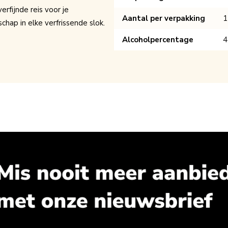
rfijnde reis voor je
Aantal per verpakking
1
chap in elke verfrissende slok.
Alcoholpercentage