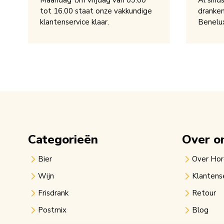
Maandag t/m vrijdag van 09.00
Al sind
tot 16.00 staat onze vakkundige
dranken
klantenservice klaar.
Benelu
Categorieën
Over o
Bier
Over Ho
Wijn
Klantens
Frisdrank
Retour
Postmix
Blog