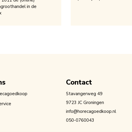
s 2012 dé (online)
groothandel in de
x
ns
Contact
recagoedkoop
Stavangerweg 49
9723 JC Groningen
ervice
info@horecagoedkoop.nl
050-0760043