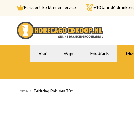
Persoonlijke klantenservice
+10 Jaar dé dranken
Ga naar de inhoud
Bier
Wijn
Frisdrank
Mix
Home
Tekirdag Raki fles 70cl