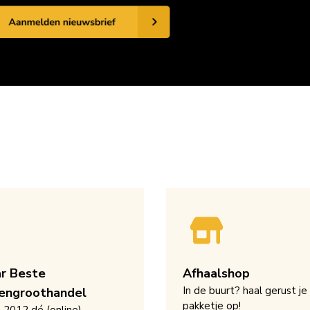
ar Beste
Afhaalshop
In de buurt? haal gerust je
engroothandel
pakketje op!