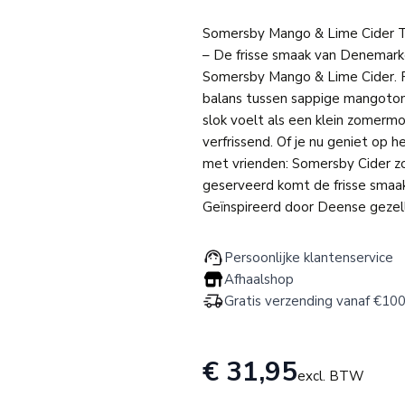
Somersby Mango & Lime Cider T
– De frisse smaak van Denemarke
Somersby Mango & Lime Cider. R
balans tussen sappige mangotone
slok voelt als een klein zomer
verfrissend. Of je nu geniet op 
met vrienden: Somersby Cider zor
geserveerd komt de frisse smaak 
Geïnspireerd door Deense gezell
Persoonlijke klantenservice
Afhaalshop
Gratis verzending vanaf €100
€ 31,95
excl. BTW