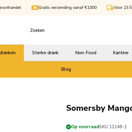
groothandel
Gratis verzending vanaf €1000
Voor 23.5
dranken
Sterke drank
Non-Food
Kantine
Blog
Somersby Mango 
Op voorraad
SKU 11148-1