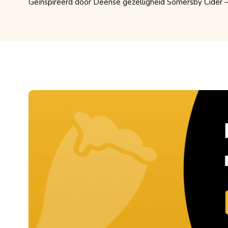
Geïnspireerd door Deense gezelligheid Somersby Cider – 