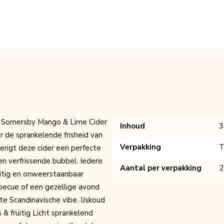
 Somersby Mango & Lime Cider
Inhoud
3
 de sprankelende frisheid van
Verpakking
T
engt deze cider een perfecte
n verfrissende bubbel. Iedere
Aantal per verpakking
2
uitig en onweerstaanbaar
arbecue of een gezellige avond
te Scandinavische vibe. IJskoud
 & fruitig Licht sprankelend