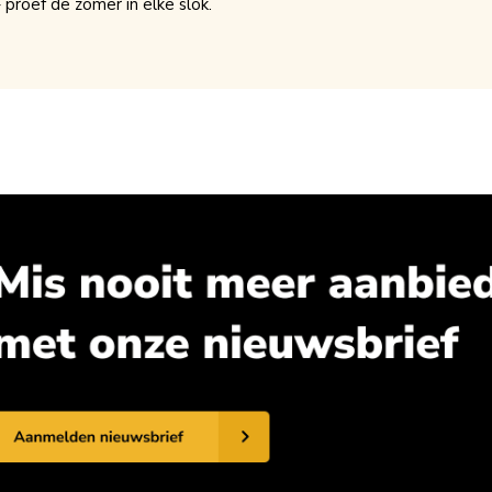
proef de zomer in elke slok.