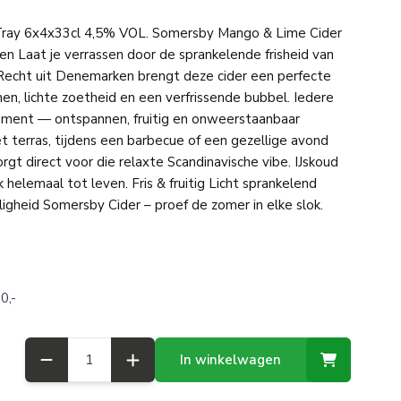
ray 6x4x33cl 4,5% VOL. Somersby Mango & Lime Cider
n Laat je verrassen door de sprankelende frisheid van
echt uit Denemarken brengt deze cider een perfecte
n, lichte zoetheid en een verfrissende bubbel. Iedere
moment — ontspannen, fruitig en onweerstaanbaar
het terras, tijdens een barbecue of een gezellige avond
gt direct voor die relaxte Scandinavische vibe. IJskoud
helemaal tot leven. Fris & fruitig Licht sprankelend
igheid Somersby Cider – proef de zomer in elke slok.
0,-
Aantal
In winkelwagen