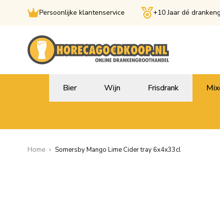
Persoonlijke klantenservice
+10 Jaar dé dranken
Ga naar de inhoud
Bier
Wijn
Frisdrank
Mix
Home
Somersby Mango Lime Cider tray 6x4x33cl