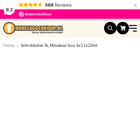
×
569
Reviews
9,2
Ga naar de inhoud
Home
Schrobbeler XL Miniatuur box 4x11x20ml