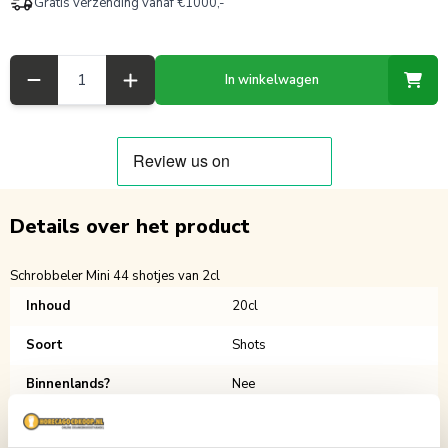
Gratis verzending vanaf €1000,-
Aantal
In winkelwagen
Details over het product
Schrobbeler Mini 44 shotjes van 2cl
Inhoud
20cl
Soort
Shots
Binnenlands?
Nee
Verpakking
Doos