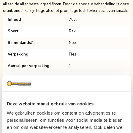
alleen de aller beste ingrediënten. Door de speciale behandeling is deze
drank ondanks zijn hoge alcohol promilage toch lekker zacht van smaak.
Inhoud
70cl
Soort
Raki
Binnenlands?
Nee
Verpakking
Fles
Aantal per verpakking
1
Alcoholpercentage
47%
Deze website maakt gebruik van cookies
Gerelateerde producten
We gebruiken cookies om content en advertenties te
Navigating through the elements of the carousel is possible usin
Press to skip carousel
personaliseren, om functies voor social media te bieden
en om ons websiteverkeer te analyseren. Ook delen we