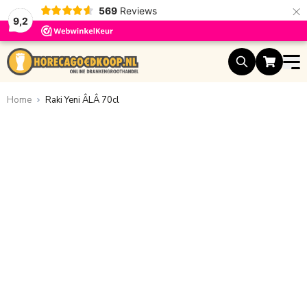
×
569
Reviews
9,2
Ga naar de inhoud
Home
Raki Yeni ÂLÂ 70cl