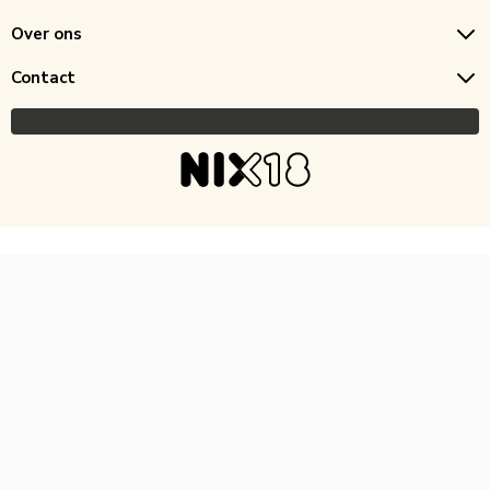
Over ons
Contact
Copyright © 2026 Horecagoedkoop.nl
Ontwikkeling
MNTN digital