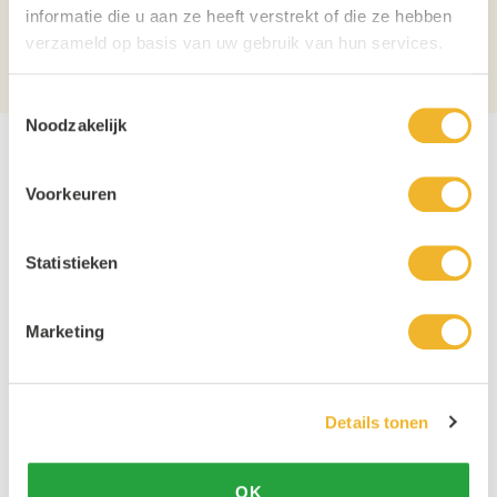
informatie die u aan ze heeft verstrekt of die ze hebben
Verpakking
Fles
verzameld op basis van uw gebruik van hun services.
Aantal per verpakking
1
Toestemmingsselectie
Noodzakelijk
Voorkeuren
Statistieken
Marketing
Details tonen
OK