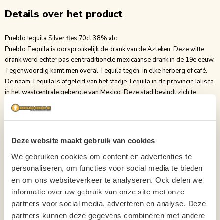
Details over het product
Pueblo tequila Silver fles 70cl 38% alc
Pueblo Tequila is oorspronkelijk de drank van de Azteken. Deze witte
drank werd echter pas een traditionele mexicaanse drank in de 19e eeuw.
Tegenwoordig komt men overal Tequila tegen, in elke herberg of café.
De naam Tequila is afgeleid van het stadje Tequila in de provincie Jalisca
in het westcentrale gebergte van Mexico. Deze stad bevindt zich te
midden van de kleine heuvels die zijn ontstaan uit dode vulkanische
steen. Hier groeit de agave plant op de zanderige asgrond. Alleen de
dranken die gemaakt zijn in het Tequila gebied mogen zich daadwerkelijk
Tequila noemen. Pueblo Tequila is een lichte tequila met een afgeronde
Deze website maakt gebruik van cookies
en kenmerkende geur. Puur of met iets zout en een schijfje citroen te
We gebruiken cookies om content en advertenties te
drinken. Als basis voor een heerlijke cocktail of longdrink.
personaliseren, om functies voor social media te bieden
Inhoud
70cl
en om ons websiteverkeer te analyseren. Ook delen we
Soort
Tequila
informatie over uw gebruik van onze site met onze
partners voor social media, adverteren en analyse. Deze
Binnenlands?
Nee
partners kunnen deze gegevens combineren met andere