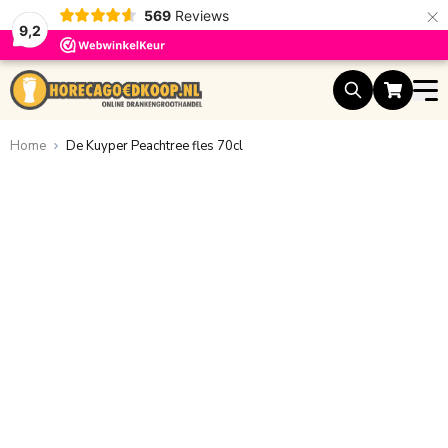
×
569
Reviews
9,2
Ga naar de inhoud
Home
De Kuyper Peachtree fles 70cl