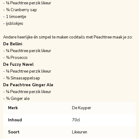
- ¼ Peachtree perzik likeur
- ¾ Cranberry sap
- 1 limoentje
- ijsblokjes
Andere heerlijke én simpel te maken cocktails met Peachtree maak je zo:
De Bellini
- ¼ Peachtree perzik likeur
- ¾ Prosecco
De Fuzzy Navel
- ¼ Peachtree perzik likeur
- ¾ Sinaasappelsap
De Peachtree Ginger Ale
- ¼ Peachtree perzik likeur
- ¾ Ginger ale
Merk
De Kuyper
Inhoud
70cl
Soort
Likeuren