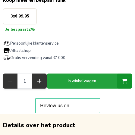
Koop meer en bespaar flink
3
x
€ 99,95
Je bespaart
2%
Persoonlijke klantenservice
Afhaalshop
Gratis verzending vanaf €1000,-
Aantal
In winkelwagen
Details over het product