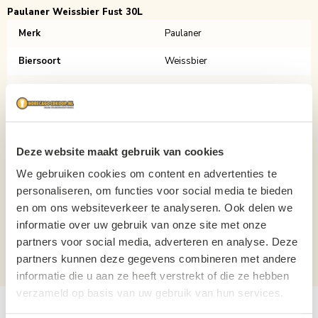
Paulaner Weissbier Fust 30L
Merk
Paulaner
Biersoort
Weissbier
Inhoud
30L
Verpakking
Fust
Aantal per verpakking
1
Deze website maakt gebruik van cookies
Aansluiting
Platte Schuifkoppeling
We gebruiken cookies om content en advertenties te
personaliseren, om functies voor social media te bieden
Hoogte
41cm
en om ons websiteverkeer te analyseren. Ook delen we
informatie over uw gebruik van onze site met onze
Diameter
38cm
partners voor social media, adverteren en analyse. Deze
Alcoholpercentage
5,5%
partners kunnen deze gegevens combineren met andere
informatie die u aan ze heeft verstrekt of die ze hebben
verzameld op basis van uw gebruik van hun services.