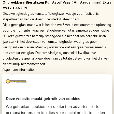
Onbreekbare Bierglazen Kunststof Vaas ( Amsterdammer) Extra
sterk 100x20cl
Deze veiligheidsglas kunststof bierglazen vaasje voor festival is
stapelbaar en herbruikbaar. IJzersterk & steengoed!
Dit is geen glas, maar wat is het dan wel? Het is een duurzame oplossing
voor die momenten waarop het gebruik van glas simpelweg geen optie
is. Deze glazen zijn namelijk steengoed als het gaat om hergebruik en
ijzersterk in het doorstaan van omstandigheden waar glas geen
veiligheid kan bieden. Maar wij weten ook dat een glas zoveel meer is
dan zomaar een glas. Daarom vind je bij ons enkel kwalitatieve
producten die geen afbreuk doen aan de totale beleving van het drinken
en natuurlijk het moment zelf.
Algemene informatie
Stapelbaar: Ja
Hoeveelheid per doos: 100 stuks
Vaatwasser bestendig: Ja
Breedte bovenkant: 72 mm
Bodembreedte: 47 mm
Deze website maakt gebruik van cookies
Hoogte van het glas: 129 mm
We gebruiken cookies om content en advertenties te
Inhoud tot rand: 25 cl
personaliseren, om functies voor social media te bieden