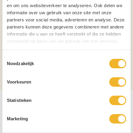
Tap- of schenkinhoud: 20cl
en om ons websiteverkeer te analyseren. Ook delen we
Kleur: Transparant
informatie over uw gebruik van onze site met onze
Herbruikbaar: Ja
partners voor social media, adverteren en analyse. Deze
Recyclebaar: Ja
partners kunnen deze gegevens combineren met andere
Geschikt voor gebruik op festival evenement of sportkantine of op terras.
informatie die u aan ze heeft verstrekt of die ze hebben
verzameld op basis van uw gebruik van hun services.
Inhoud
25cl
Tapmaat
20cl
Toestemmingsselectie
Noodzakelijk
Verpakking
Doos
Aantal per verpakking
100
Voorkeuren
Statistieken
Marketing