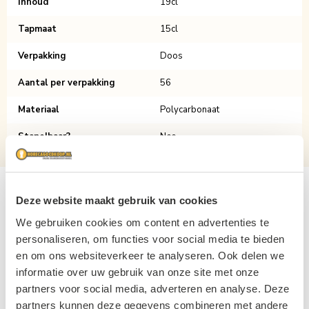
Inhoud
19cl
Tapmaat
15cl
Verpakking
Doos
Aantal per verpakking
56
Materiaal
Polycarbonaat
Stapelbaar?
Nee
Gerelateerde producten
Deze website maakt gebruik van cookies
We gebruiken cookies om content en advertenties te
Navigating through the elements of the carousel is possible usin
Press to skip carousel
personaliseren, om functies voor social media te bieden
en om ons websiteverkeer te analyseren. Ook delen we
informatie over uw gebruik van onze site met onze
partners voor social media, adverteren en analyse. Deze
partners kunnen deze gegevens combineren met andere