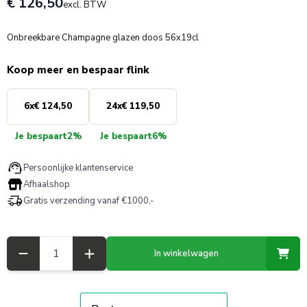
€ 126,50
excl. BTW
Onbreekbare Champagne glazen doos 56x19cl
Koop meer en bespaar flink
6
x
€ 124,50
24
x
€ 119,50
Je bespaart
2%
Je bespaart
6%
Persoonlijke klantenservice
Afhaalshop
Gratis verzending vanaf €1000,-
Aantal
In winkelwagen