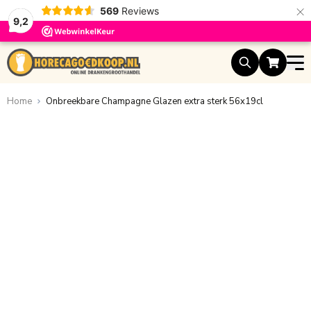
×
569
Reviews
9,2
Ga naar de inhoud
Home
Onbreekbare Champagne Glazen extra sterk 56x19cl