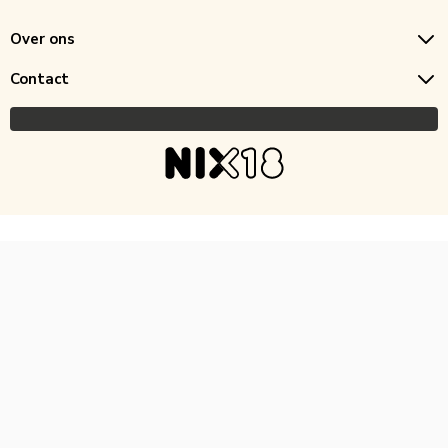
Over ons
Contact
Copyright © 2026 Horecagoedkoop.nl
Ontwikkeling
MNTN digital