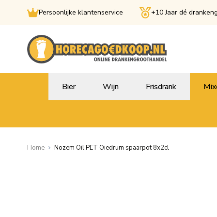
Persoonlijke klantenservice
+10 Jaar dé dranken
Ga naar de inhoud
Bier
Wijn
Frisdrank
Mix
Home
Nozem Oil PET Oiedrum spaarpot 8x2cl