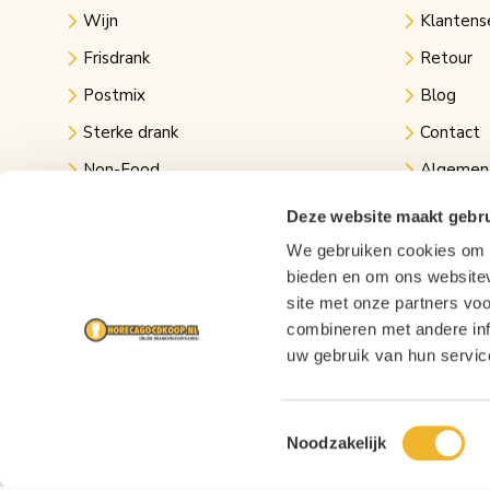
Wijn
Klantens
Frisdrank
Retour
Postmix
Blog
Sterke drank
Contact
Non-Food
Algemen
Kantine
Privacy v
Deze website maakt gebru
Evenementen
Links
We gebruiken cookies om c
bieden en om ons websitev
Festival bier
site met onze partners vo
combineren met andere inf
uw gebruik van hun servic
Toestemmingsselectie
Noodzakelijk