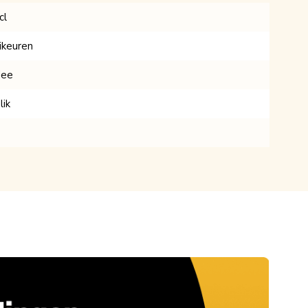
cl
ikeuren
ee
lik