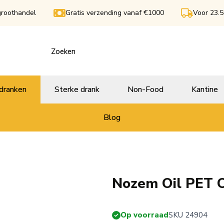
groothandel
Gratis verzending vanaf €1000
Voor 23.5
dranken
Sterke drank
Non-Food
Kantine
Blog
Nozem Oil PET O
Op voorraad
SKU 24904