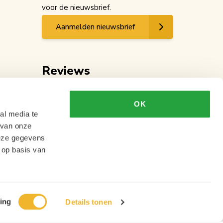
voor de nieuwsbrief.
Aanmelden nieuwsbrief
Reviews
OK
al media te
 van onze
deze gegevens
 op basis van
ing
Details tonen