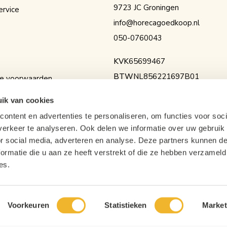
9723 JC Groningen
ervice
info@horecagoedkoop.nl
050-0760043
KVK
65699467
BTW
NL856221697B01
e voorwaarden
IBAN
NL36RABO0154525936
erklaring
ik van cookies
ontent en advertenties te personaliseren, om functies voor soci
erkeer te analyseren. Ook delen we informatie over uw gebruik
or social media, adverteren en analyse. Deze partners kunnen 
ormatie die u aan ze heeft verstrekt of die ze hebben verzameld
es.
Voorkeuren
Statistieken
Market