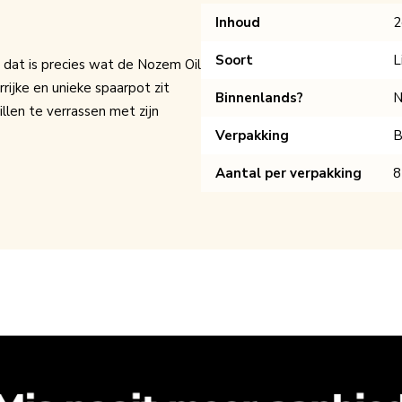
Inhoud
2
Soort
L
e, dat is precies wat de Nozem Oil
rijke en unieke spaarpot zit
Binnenlands?
N
llen te verrassen met zijn
Verpakking
B
Aantal per verpakking
8