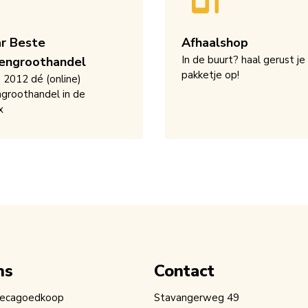
ar Beste
Afhaalshop
In de buurt? haal gerust je
engroothandel
pakketje op!
s 2012 dé (online)
groothandel in de
x
ns
Contact
recagoedkoop
Stavangerweg 49