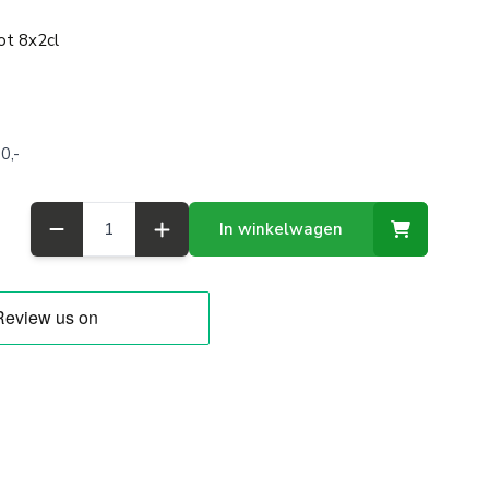
ot 8x2cl
0,-
Aantal
In winkelwagen