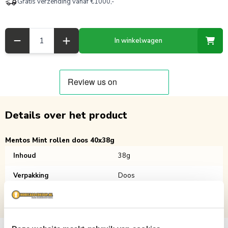
Gratis verzending vanaf €1000,-
Aantal
In winkelwagen
Details over het product
Mentos Mint rollen doos 40x38g
Inhoud
38g
Verpakking
Doos
Aantal per verpakking
40