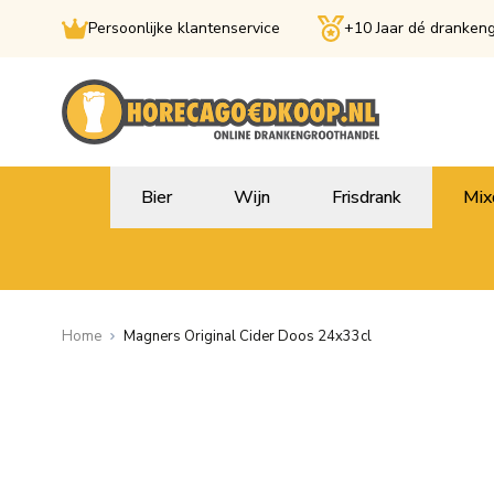
Persoonlijke klantenservice
+10 Jaar dé dranken
Ga naar de inhoud
Bier
Wijn
Frisdrank
Mix
Home
Magners Original Cider Doos 24x33cl