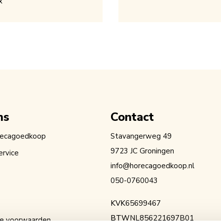
x
ns
Contact
recagoedkoop
Stavangerweg 49
9723 JC Groningen
ervice
info@horecagoedkoop.nl
050-0760043
KVK
65699467
BTW
NL856221697B01
e voorwaarden