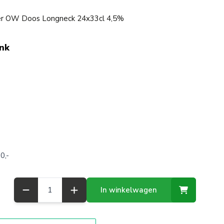
ider OW Doos Longneck 24x33cl 4,5%
ink
0,-
Aantal
In winkelwagen