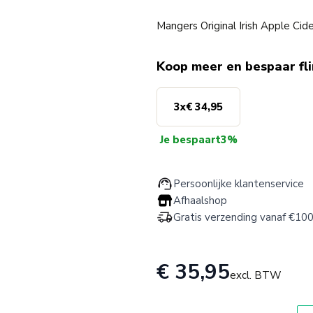
Mangers Original Irish Apple C
Koop meer en bespaar fl
3
x
€ 34,95
Je bespaart
3%
Persoonlijke klantenservice
Afhaalshop
Gratis verzending vanaf €100
€ 35,95
excl. BTW