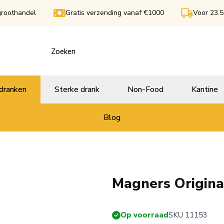
groothandel
Gratis verzending vanaf €1000
Voor 23.5
dranken
Sterke drank
Non-Food
Kantine
Blog
Magners Origina
Op voorraad
SKU 11153