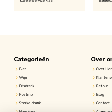
klantenservice klaar.
Benelu
Categorieën
Over o
Bier
Over Ho
Wijn
Klantens
Frisdrank
Retour
Postmix
Blog
Sterke drank
Contact
Non-Food
Algemen