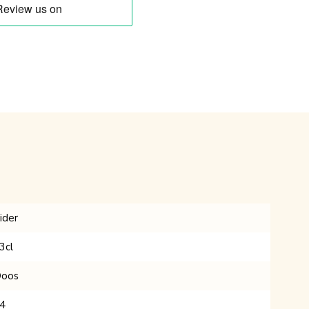
ider
3cl
oos
4