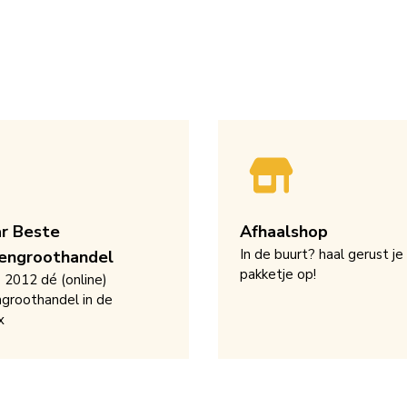
ar Beste
Afhaalshop
In de buurt? haal gerust je
engroothandel
pakketje op!
s 2012 dé (online)
groothandel in de
x