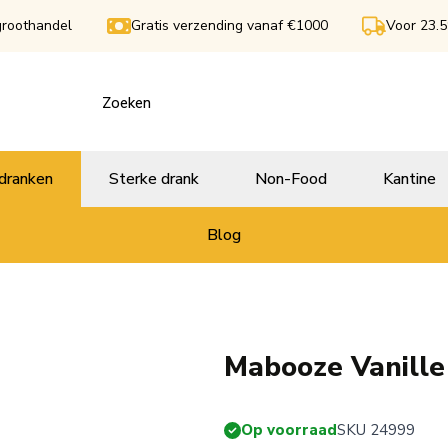
groothandel
Gratis verzending vanaf €1000
Voor 23.5
dranken
Sterke drank
Non-Food
Kantine
Blog
Mabooze Vanille
Op voorraad
SKU 24999