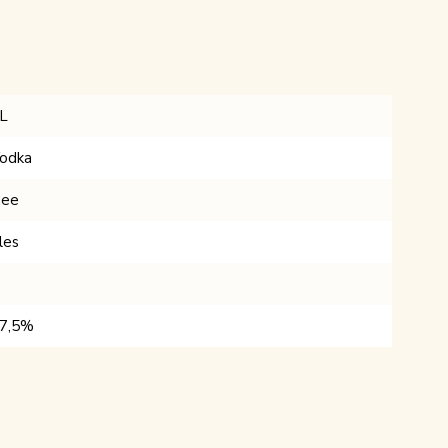
L
odka
ee
les
7,5%