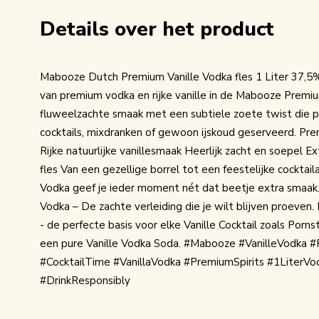
Details over het product
Mabooze Dutch Premium Vanille Vodka fles 1 Liter 37,5%
van premium vodka en rijke vanille in de Mabooze Premiu
fluweelzachte smaak met een subtiele zoete twist die pe
cocktails, mixdranken of gewoon ijskoud geserveerd. Pr
Rijke natuurlijke vanillesmaak Heerlijk zacht en soepel Ext
fles Van een gezellige borrel tot een feestelijke cockta
Vodka geef je ieder moment nét dat beetje extra smaak
Vodka – De zachte verleiding die je wilt blijven proeve
- de perfecte basis voor elke Vanille Cocktail zoals Pornst
een pure Vanille Vodka Soda. #Mabooze #VanilleVodka
#CocktailTime #VanillaVodka #PremiumSpirits #1LiterVo
#DrinkResponsibly