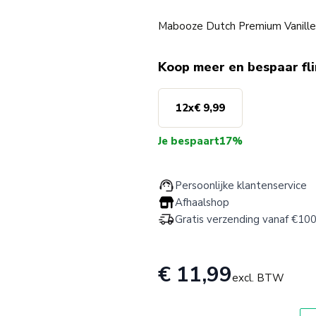
Mabooze Dutch Premium Vanille 
Koop meer en bespaar fl
12
x
€ 9,99
Je bespaart
17%
Persoonlijke klantenservice
Afhaalshop
Gratis verzending vanaf €100
€ 11,99
excl. BTW