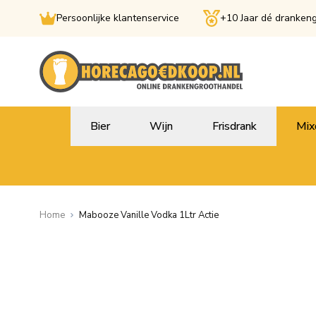
Persoonlijke klantenservice
+10 Jaar dé dranken
Ga naar de inhoud
Bier
Wijn
Frisdrank
Mix
Home
Mabooze Vanille Vodka 1Ltr Actie