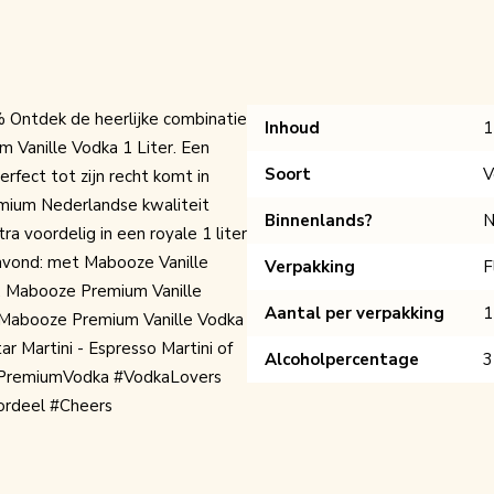
 Ontdek de heerlijke combinatie
Inhoud
1
m Vanille Vodka 1 Liter. Een
Soort
V
rfect tot zijn recht komt in
emium Nederlandse kwaliteit
Binnenlands?
N
ra voordelig in een royale 1 liter
ilavond: met Mabooze Vanille
Verpakking
F
. Mabooze Premium Vanille
Aantal per verpakking
1
n. Mabooze Premium Vanille Vodka
ar Martini - Espresso Martini of
Alcoholpercentage
3
 #PremiumVodka #VodkaLovers
ordeel #Cheers