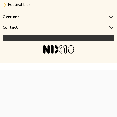
Festival bier
Over ons
Contact
Copyright © 2026 Horecagoedkoop.nl
Ontwikkeling
MNTN digital