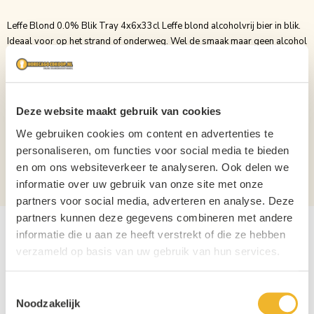
Leffe Blond 0.0% Blik Tray 4x6x33cl Leffe blond alcoholvrij bier in blik.
Ideaal voor op het strand of onderweg. Wel de smaak maar geen alcohol
Haal uw Leffe blond alcoholvrije blikjes voordelig en snel op
horecagoedkoop.nl
Merk
Leffe
Deze website maakt gebruik van cookies
Inhoud
33cl
We gebruiken cookies om content en advertenties te
Verpakking
Blik
personaliseren, om functies voor social media te bieden
en om ons websiteverkeer te analyseren. Ook delen we
Aantal per verpakking
24
informatie over uw gebruik van onze site met onze
partners voor social media, adverteren en analyse. Deze
partners kunnen deze gegevens combineren met andere
informatie die u aan ze heeft verstrekt of die ze hebben
verzameld op basis van uw gebruik van hun services.
Toestemmingsselectie
Noodzakelijk