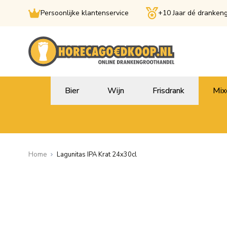
Persoonlijke klantenservice
+10 Jaar dé dranken
Ga naar de inhoud
Bier
Wijn
Frisdrank
Mix
Home
Lagunitas IPA Krat 24x30cl