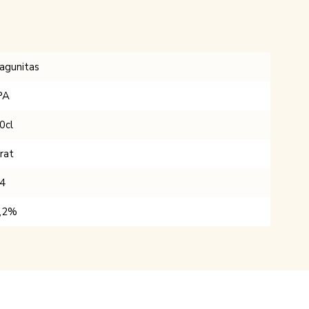
agunitas
PA
0cl
rat
4
,2%