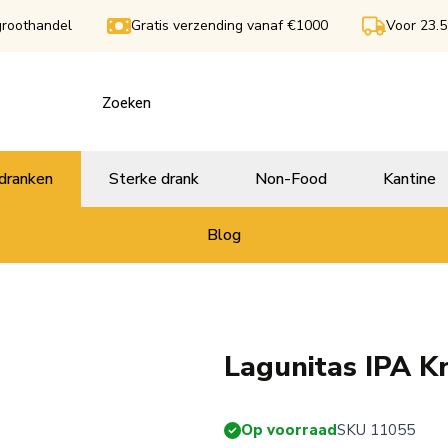
groothandel
Gratis verzending vanaf €1000
Voor 23.5
dranken
Sterke drank
Non-Food
Kantine
Blog
Lagunitas IPA K
Op voorraad
SKU 11055