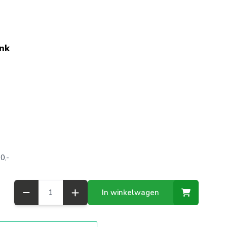
ink
0,-
Aantal
In winkelwagen