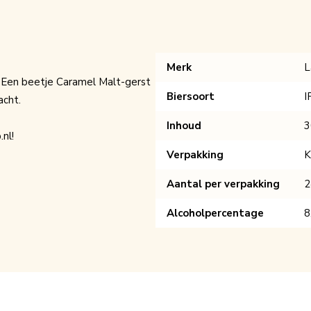
Merk
L
. Een beetje Caramel Malt-gerst
Biersoort
I
acht.
Inhoud
3
nl!
Verpakking
K
Aantal per verpakking
2
Alcoholpercentage
8