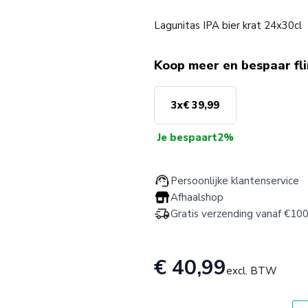
Lagunitas IPA bier krat 24x30cl
Koop meer en bespaar fl
3
x
€ 39,99
Je bespaart
2%
Persoonlijke klantenservice
Afhaalshop
Gratis verzending vanaf €100
€ 40,99
excl. BTW