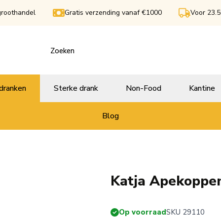
groothandel
Gratis verzending vanaf €1000
Voor 23.5
dranken
Sterke drank
Non-Food
Kantine
Blog
Katja Apekoppe
Op voorraad
SKU 29110