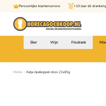
Persoonlijke klantenservice
+10 Jaar dé dranken
Ga naar de inhoud
Bier
Wijn
Frisdrank
Mix
Home
Katja Apekoppen doos 21x65g