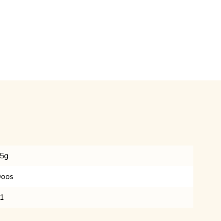
5g
oos
1