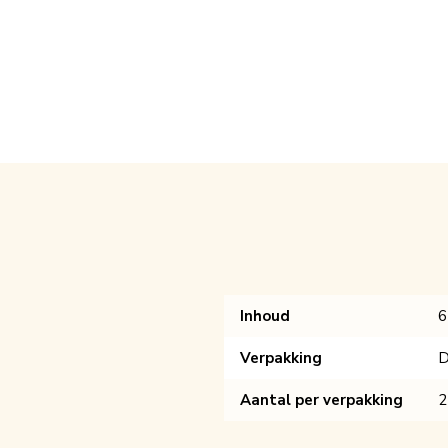
Inhoud
6
Verpakking
D
Aantal per verpakking
2