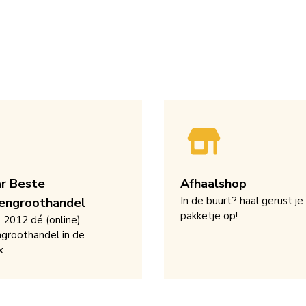
ar Beste
Afhaalshop
In de buurt? haal gerust je
engroothandel
pakketje op!
s 2012 dé (online)
groothandel in de
x