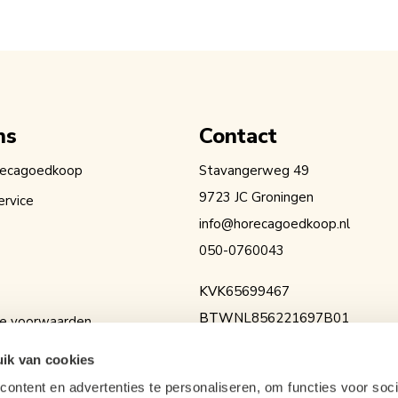
ns
Contact
recagoedkoop
Stavangerweg 49
9723 JC Groningen
ervice
info@horecagoedkoop.nl
050-0760043
KVK
65699467
BTW
NL856221697B01
e voorwaarden
IBAN
NL36RABO0154525936
erklaring
ik van cookies
ontent en advertenties te personaliseren, om functies voor soci