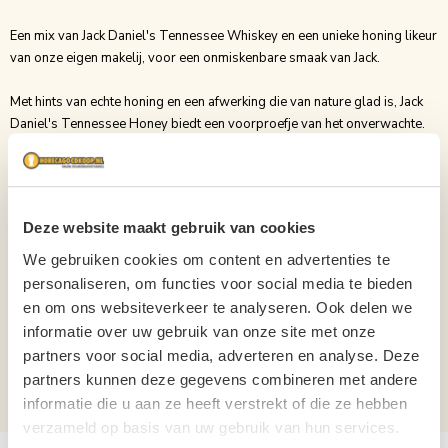
Een mix van Jack Daniel's Tennessee Whiskey en een unieke honing likeur
van onze eigen makelij, voor een onmiskenbare smaak van Jack.
Met hints van echte honing en een afwerking die van nature glad is, Jack
Daniel's Tennessee Honey biedt een voorproefje van het onverwachte.
Merk
Jack Daniels
Inhoud
1L
Deze website maakt gebruik van cookies
Soort
Whisky
We gebruiken cookies om content en advertenties te
Binnenlands?
Nee
personaliseren, om functies voor social media te bieden
en om ons websiteverkeer te analyseren. Ook delen we
Verpakking
Fles
informatie over uw gebruik van onze site met onze
Aantal per verpakking
1
partners voor social media, adverteren en analyse. Deze
partners kunnen deze gegevens combineren met andere
Alcoholpercentage
35%
informatie die u aan ze heeft verstrekt of die ze hebben
verzameld op basis van uw gebruik van hun services.