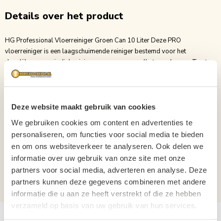
Details over het product
HG Professional Vloerreiniger Groen Can 10 Liter Deze PRO
vloerreiniger is een laagschuimende reiniger bestemd voor het
dagelijkse en periodiek reinigen van nagenoeg alle type vloeren. Toe te
passen met de dweil, mop en tevens geschikt om machinaal te gebruiken.
Ook te gebruiken op marmer en natuursteen. vloerreiniger PRO Groen 10
Liter Voor alle waterbestendige vloeren, ook marmer en natuursteen
Geschikt voor de mop en de schrob of zuigmachine Pluspunten Heerlijk
Deze website maakt gebruik van cookies
Fris geurende reiniger Maakt streeploos schoon Laagschuimend Niet
We gebruiken cookies om content en advertenties te
brandbaar Jerrycan van 10 Liter
personaliseren, om functies voor social media te bieden
Inhoud
10L
en om ons websiteverkeer te analyseren. Ook delen we
informatie over uw gebruik van onze site met onze
Verpakking
Tank
partners voor social media, adverteren en analyse. Deze
Aantal per verpakking
1
partners kunnen deze gegevens combineren met andere
informatie die u aan ze heeft verstrekt of die ze hebben
verzameld op basis van uw gebruik van hun services.