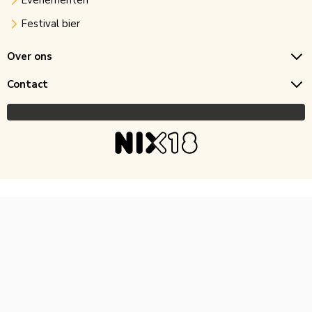
Evenementen
Festival bier
Over ons
Contact
Copyright © 2026 Horecagoedkoop.nl
Ontwikkeling
MNTN digital