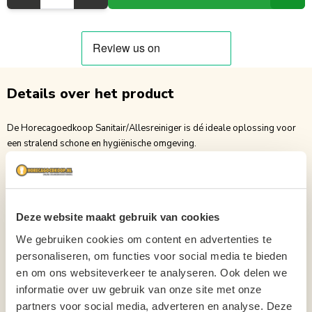
Details over het product
De Horecagoedkoop Sanitair/Allesreiniger is dé ideale oplossing voor
een stralend schone en hygiënische omgeving.
Deze krachtige reiniger verwijdert moeiteloos vuil, kalkaanslag en
zeepresten van diverse oppervlakken zoals toiletten, wastafels, tegels
en kranen. Dankzij de effectieve formule wordt niet alleen grondig
gereinigd, maar blijft alles ook langdurig fris en verzorgd.
Deze website maakt gebruik van cookies
Wat deze allesreiniger echt uniek maakt, is de heerlijke frisse geur. Na
elke schoonmaakbeurt blijft er een aangename, schone geur hangen die
We gebruiken cookies om content en advertenties te
direct een gevoel van hygiëne en comfort geeft. Het zorgt voor een
personaliseren, om functies voor social media te bieden
uitnodigende en verzorgde uitstraling van elke sanitaire ruimte.
en om ons websiteverkeer te analyseren. Ook delen we
Kortom, met de Horecagoedkoop Sanitair/Allesreiniger kies je voor
informatie over uw gebruik van onze site met onze
krachtige reiniging én een langdurig frisse beleving. Ideaal voor zowel
partners voor social media, adverteren en analyse. Deze
professioneel gebruik als thuis.