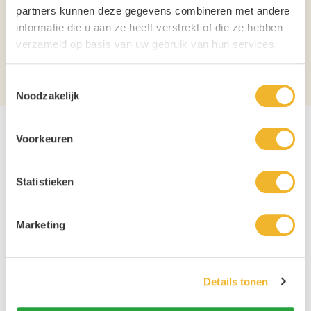
partners kunnen deze gegevens combineren met andere
Inhoud
1L
informatie die u aan ze heeft verstrekt of die ze hebben
verzameld op basis van uw gebruik van hun services.
Verpakking
Fles
Aantal per verpakking
1
Toestemmingsselectie
Noodzakelijk
Voorkeuren
Statistieken
Marketing
Details tonen