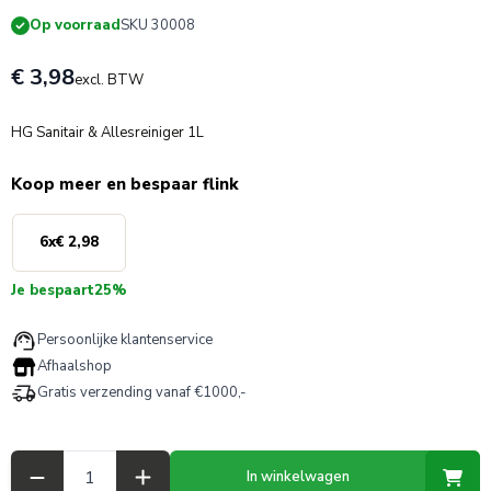
Op voorraad
SKU 30008
€ 3,98
excl. BTW
HG Sanitair & Allesreiniger 1L
Koop meer en bespaar flink
6
x
€ 2,98
Je bespaart
25%
Persoonlijke klantenservice
Afhaalshop
Gratis verzending vanaf €1000,-
Aantal
In winkelwagen