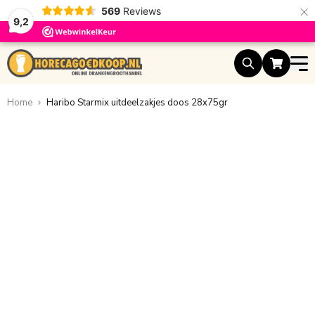
×
569
Reviews
9,2
Ga naar de inhoud
Home
Haribo Starmix uitdeelzakjes doos 28x75gr