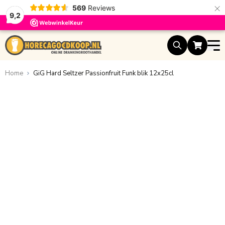
×
569
Reviews
9,2
Ga naar de inhoud
Home
GiG Hard Seltzer Passionfruit Funk blik 12x25cl