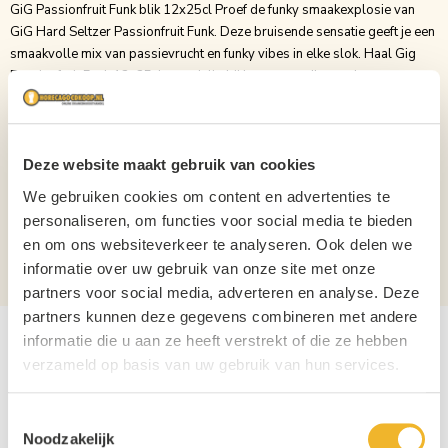
GiG Passionfruit Funk blik 12x25cl Proef de funky smaakexplosie van
GiG Hard Seltzer Passionfruit Funk. Deze bruisende sensatie geeft je een
smaakvolle mix van passievrucht en funky vibes in elke slok. Haal Gig
Passionfruit Funk 12x25cl voordelig bij horecagoedkoop.nl
Alcoholpercentage
4,5
Soort
Mixdranken
Deze website maakt gebruik van cookies
Inhoud
25cl
We gebruiken cookies om content en advertenties te
personaliseren, om functies voor social media te bieden
Verpakking
Blik
en om ons websiteverkeer te analyseren. Ook delen we
Aantal per verpakking
12
informatie over uw gebruik van onze site met onze
partners voor social media, adverteren en analyse. Deze
partners kunnen deze gegevens combineren met andere
informatie die u aan ze heeft verstrekt of die ze hebben
verzameld op basis van uw gebruik van hun services.
Toestemmingsselectie
Noodzakelijk