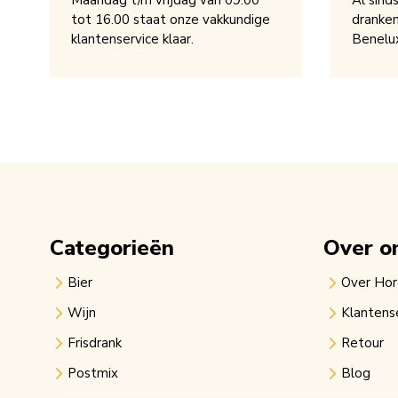
Maandag t/m vrijdag van 09.00
Al sind
tot 16.00 staat onze vakkundige
dranken
klantenservice klaar.
Benelu
Categorieën
Over o
Bier
Over Ho
Wijn
Klantens
Frisdrank
Retour
Postmix
Blog