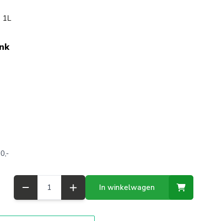
s 1L
ink
0,-
Aantal
In winkelwagen