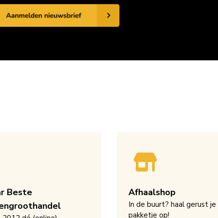
ar Beste
Afhaalshop
In de buurt? haal gerust je
engroothandel
pakketje op!