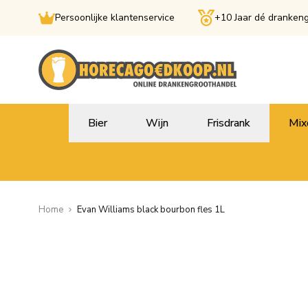
Persoonlijke klantenservice
+10 Jaar dé dranken
Ga naar de inhoud
Bier
Wijn
Frisdrank
Mix
Home
Evan Williams black bourbon fles 1L