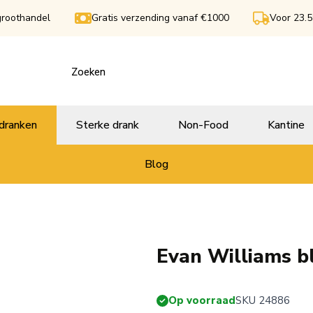
groothandel
Gratis verzending vanaf €1000
Voor 23.5
dranken
Sterke drank
Non-Food
Kantine
Blog
Evan Williams b
Op voorraad
SKU 24886