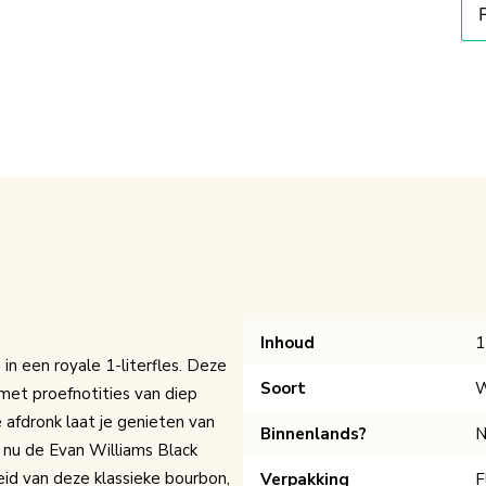
Inhoud
1
n een royale 1-literfles. Deze
Soort
W
et proefnotities van diep
 afdronk laat je genieten van
Binnenlands?
N
 nu de Evan Williams Black
eid van deze klassieke bourbon,
Verpakking
F