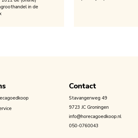
s 2012 dé (online)
groothandel in de
x
ns
Contact
recagoedkoop
Stavangerweg 49
9723 JC Groningen
ervice
info@horecagoedkoop.nl
050-0760043