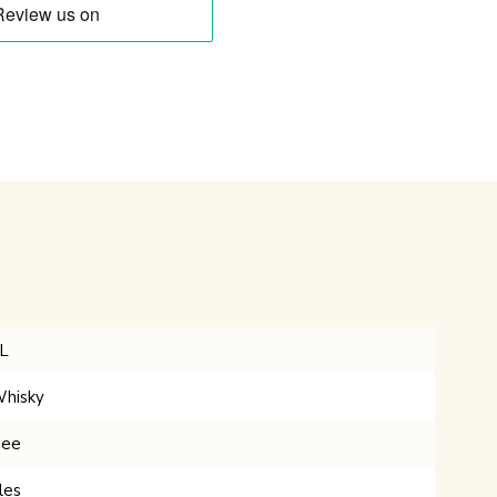
L
hisky
ee
les