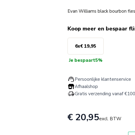
Evan Williams black bourbon fle
Koop meer en bespaar fl
6
x
€ 19,95
Je bespaart
5%
Persoonlijke klantenservice
Afhaalshop
Gratis verzending vanaf €100
€ 20,95
excl. BTW