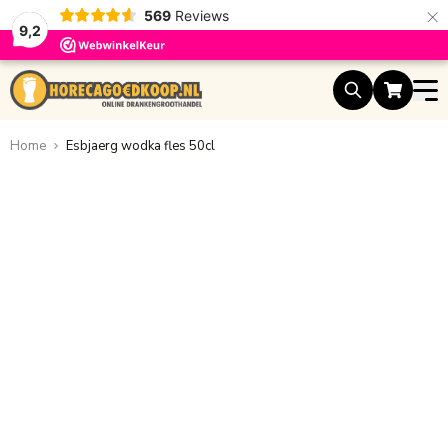
×
569
Reviews
9,2
Ga naar de inhoud
Home
Esbjaerg wodka fles 50cl