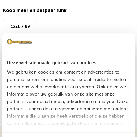
Koop meer en bespaar flink
12
x
€ 7,99
Je bespaart
6%
Persoonlijke klantenservice
Afhaalshop
Deze website maakt gebruik van cookies
Gratis verzending vanaf €1000,-
We gebruiken cookies om content en advertenties te
personaliseren, om functies voor social media te bieden
en om ons websiteverkeer te analyseren. Ook delen we
Aantal
In winkelwagen
informatie over uw gebruik van onze site met onze
partners voor social media, adverteren en analyse. Deze
partners kunnen deze gegevens combineren met andere
informatie die u aan ze heeft verstrekt of die ze hebben
verzameld op basis van uw gebruik van hun services.