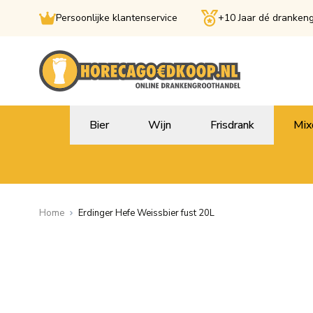
Persoonlijke klantenservice
+10 Jaar dé dranken
Ga naar de inhoud
Bier
Wijn
Frisdrank
Mix
Home
Erdinger Hefe Weissbier fust 20L