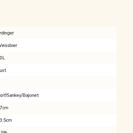
rdinger
eissbier
0L
ust
orf/Sankey/Bajonet
7cm
3,5cm
,3%