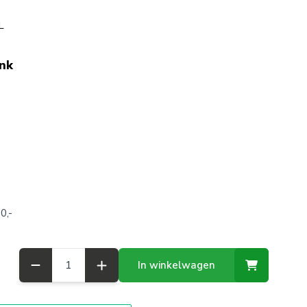
L
ink
0,-
Aantal
In winkelwagen