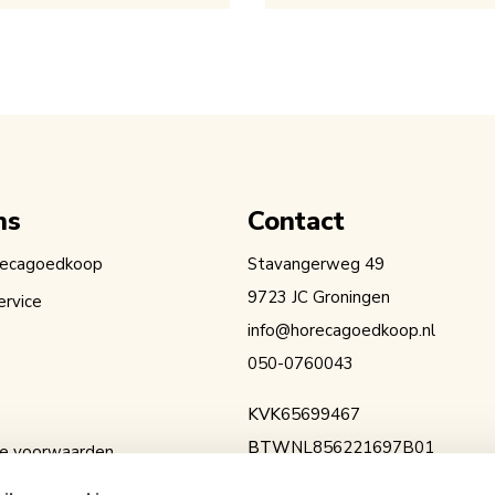
ns
Contact
recagoedkoop
Stavangerweg 49
9723 JC Groningen
ervice
info@horecagoedkoop.nl
050-0760043
KVK
65699467
BTW
NL856221697B01
e voorwaarden
IBAN
NL36RABO0154525936
erklaring