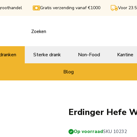
groothandel
Gratis verzending vanaf €1000
Voor 23.5
dranken
Sterke drank
Non-Food
Kantine
Blog
Erdinger Hefe W
Op voorraad
SKU 10232