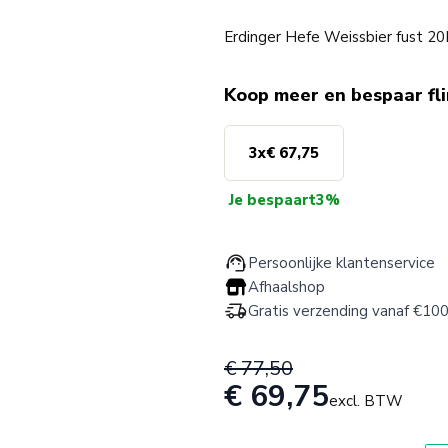
Erdinger Hefe Weissbier fust 20
Koop meer en bespaar fl
3
x
€ 67,75
Je bespaart
3%
Persoonlijke klantenservice
Afhaalshop
Gratis verzending vanaf €100
€ 77,50
€ 69,75
excl. BTW