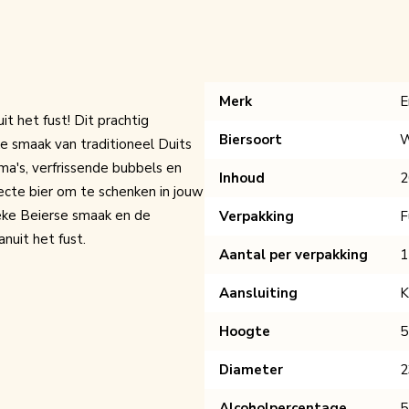
Merk
E
t het fust! Dit prachtig
Biersoort
W
e smaak van traditioneel Duits
oma's, verfrissende bubbels en
Inhoud
2
fecte bier om te schenken in jouw
eke Beierse smaak en de
Verpakking
F
anuit het fust.
Aantal per verpakking
1
Aansluiting
K
Hoogte
5
Diameter
2
Alcoholpercentage
5