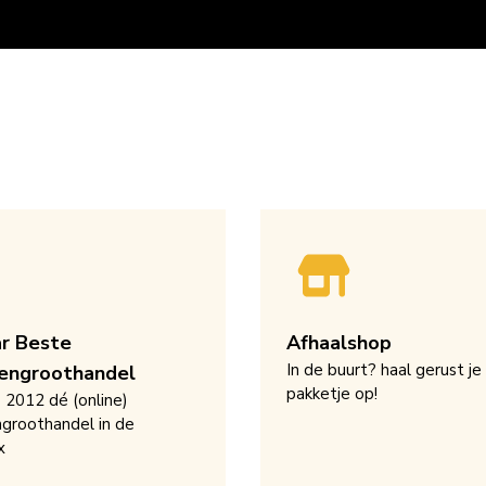
ar Beste
Afhaalshop
In de buurt? haal gerust je
engroothandel
pakketje op!
s 2012 dé (online)
groothandel in de
x