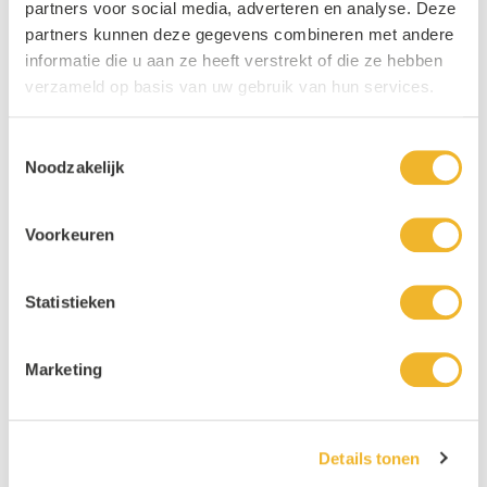
partners voor social media, adverteren en analyse. Deze
Persoonlijke klantenservice
partners kunnen deze gegevens combineren met andere
Maandag t/m vrijdag van 09.00 tot 16.00 staat onze
informatie die u aan ze heeft verstrekt of die ze hebben
vakkundige klantenservice klaar.
verzameld op basis van uw gebruik van hun services.
Toestemmingsselectie
Noodzakelijk
15 Jaar Beste Drankengroothandel
Al sinds 2012 dé (online) drankengroothandel in de Benelux
Voorkeuren
Statistieken
Afhaalshop
In de buurt? haal gerust je pakketje op!
Marketing
Gratis verzending vanaf €1000,-
Details tonen
Bestel voor meer dan € 1000,- (exclusief statiegeld & BTW)