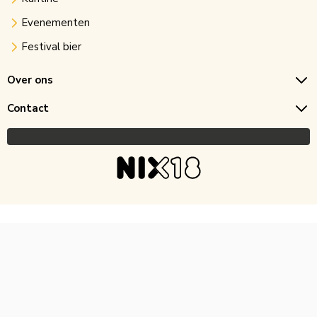
Evenementen
Festival bier
Over ons
Contact
Copyright © 2026 Horecagoedkoop.nl
Ontwikkeling
MNTN digital