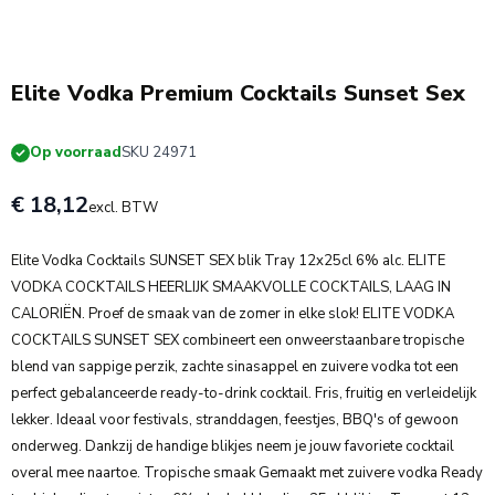
4 + 1 Gratis
Elite Vodka Premium Cocktails Sunset Sex
Op voorraad
SKU 24971
€ 18,12
excl. BTW
Elite Vodka Cocktails SUNSET SEX blik Tray 12x25cl 6% alc. ELITE
VODKA COCKTAILS HEERLIJK SMAAKVOLLE COCKTAILS, LAAG IN
CALORIËN. Proef de smaak van de zomer in elke slok! ELITE VODKA
COCKTAILS SUNSET SEX combineert een onweerstaanbare tropische
blend van sappige perzik, zachte sinasappel en zuivere vodka tot een
perfect gebalanceerde ready-to-drink cocktail. Fris, fruitig en verleidelijk
lekker. Ideaal voor festivals, stranddagen, feestjes, BBQ's of gewoon
onderweg. Dankzij de handige blikjes neem je jouw favoriete cocktail
overal mee naartoe. Tropische smaak Gemaakt met zuivere vodka Ready