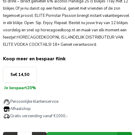
to drink – direct genieten 6% alcohol Handige 25 cl blikjes Tray met 12
blikjes Of je nu danst op een festival, geniet met vrienden of de zon
tegemoet proost: ELITE Pornstar Passion brengt instant vakantiegevoel
in elk blikje. Open. Sip. Enjoy. Repeat. Bestel nu jouw tray van 12 blikjes
voordelig en snel op horecagoedkoop.nl en maak van elk moment een
feestje! HORECAGOEDKOOP.NL IS LANDELIJK DISTRIBUTEUR VAN
ELITE VODKA COCKTAILS! 18+ Geniet verantwoord.
Koop meer en bespaar flink
5
x
€ 14,50
Je bespaart
20%
Persoonlijke klantenservice
Afhaalshop
Gratis verzending vanaf €1000,-