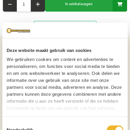
Aantal
In winkelwagen
Details over het product
Deze website maakt gebruik van cookies
We gebruiken cookies om content en advertenties te
Elite Vodka Cocktails SUNSET SEX blik Tray 12x25cl 6% alc. ELITE
personaliseren, om functies voor social media te bieden
VODKA COCKTAILS HEERLIJK SMAAKVOLLE COCKTAILS, LAAG IN
en om ons websiteverkeer te analyseren. Ook delen we
CALORIËN. Proef de smaak van de zomer in elke slok! ELITE VODKA
COCKTAILS SUNSET SEX combineert een onweerstaanbare tropische
informatie over uw gebruik van onze site met onze
blend van sappige perzik, zachte sinasappel en zuivere vodka tot een
partners voor social media, adverteren en analyse. Deze
perfect gebalanceerde ready-to-drink cocktail. Fris, fruitig en verleidelijk
partners kunnen deze gegevens combineren met andere
lekker. Ideaal voor festivals, stranddagen, feestjes, BBQ's of gewoon
informatie die u aan ze heeft verstrekt of die ze hebben
onderweg. Dankzij de handige blikjes neem je jouw favoriete cocktail
verzameld op basis van uw gebruik van hun services.
overal mee naartoe. Tropische smaak Gemaakt met zuivere vodka Ready
to drink – direct genieten 6% alcohol Handige 25 cl blikjes Tray met 12
Toestemmingsselectie
blikjes Of je nu danst op een festival, geniet met vrienden of de zon
Noodzakelijk