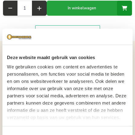
Aantal
In winkelwagen
Details over het product
Deze website maakt gebruik van cookies
We gebruiken cookies om content en advertenties te
Elite Vodka Cocktails COSMO CRUSH blik Tray 12x25cl 6% Alc. ELITE
VODKA COCKTAILS HEERLIJKE COCKTAILS, VOL VAN SMAAK, LAAG IN
personaliseren, om functies voor social media te bieden
CALORIËN. Proef de smaak van de zomer in elke slok! ELITE VODKA
en om ons websiteverkeer te analyseren. Ook delen we
COCKTAILS COSMO CRUSH combineert een onweerstaanbare
informatie over uw gebruik van onze site met onze
tropische blend van cranberry & verse citrusvruchten en zuivere vodka
partners voor social media, adverteren en analyse. Deze
tot een perfect gebalanceerde ready-to-drink cocktail. Fris, fruitig en
partners kunnen deze gegevens combineren met andere
verleidelijk lekker. Ideaal voor festivals, stranddagen, feestjes, BBQ's of
informatie die u aan ze heeft verstrekt of die ze hebben
gewoon onderweg. Dankzij de handige blikjes neem je jouw favoriete
verzameld op basis van uw gebruik van hun services.
cocktail overal mee naartoe. Tropische smaak Laag in Calorieën Gemaakt
met zuivere vodka Ready to drink – direct genieten 6% alcohol Handige
25 cl blikjes Tray met 12 blikjes Of je nu danst op een festival, geniet met
Toestemmingsselectie