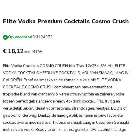
4 + 1 Gratis
Elite Vodka Premium Cocktails Cosmo Crush
Op voorraad
SKU 24972
€ 18,12
excl. BTW
Elite Vodka Cocktails COSMO CRUSH blik Tray 12x25cl 6% Alc. ELITE
VODKA COCKTAILS HEERLIJKE COCKTAILS, VOL VAN SMAAK, LAAG IN
CALORIËN. Proef de smaak van de zomer in elke slok! ELITE VODKA
COCKTAILS COSMO CRUSH combineert een onweerstaanbare
tropische blend van cranberry & verse citrusvruchten en zuivere vodka
tot een perfect gebalanceerde ready-to-drink cocktail. Fris, fruitig en
verleidelijk lekker. Ideaal voor festivals, stranddagen, feestjes, BBQ's of
gewoon onderweg. Dankzij de handige blikjes neem je jouw favoriete
cocktail overal mee naartoe. Tropische smaak Laag in Calorieën Gemaakt
met zuivere vodka Ready to drink – direct genieten 6% alcohol Handige