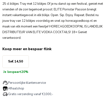
25 cl blikjes Tray met 12 blikjes Of je nu danst op een festival, geniet met
vrienden of de zon tegemoet proost: ELITE Pornstar Passion brengt
instant vakantiegevoel in elk blikje. Open. Sip. Enjoy. Repeat. Bestel nu
jouw tray van 12 blikjes voordelig en snel op horecagoedkoop.nl en
maak van elk moment een feestje! HORECAGOEDKOOP.NL IS LANDELIJK
DISTRIBUTEUR VAN ELITE VODKA COCKTAILS! 18+ Geniet
verantwoord.
Koop meer en bespaar flink
5
x
€ 14,50
Je bespaart
20%
Persoonlijke klantenservice
Afhaalshop
Gratis verzending vanaf €1000,-