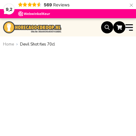
×
569
Reviews
9,2
Ga naar de inhoud
Home
Devil Shot fles 70cl