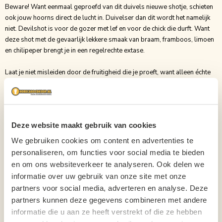
Beware! Want eenmaal geproefd van dit duivels nieuwe shotje, schieten
ook jouw hoorns direct de lucht in. Duivelser dan dit wordt het namelijk
niet. Devilshot is voor de gozer met lef en voor de chick die durft. Want
deze shot met de gevaarlijk lekkere smaak van braam, framboos, limoen
en chilipeper brengt je in een regelrechte extase.
Laat je niet misleiden door de fruitigheid die je proeft, want alleen échte
Devils weten dat niets is wat het lijkt. Dus als het bijna middernacht is en
alle brave hendriks op één oor liggen, dan is het juist tijd voor een rondje
Devilshots for all you Dare Devils out there!
Inhoud
70cl
Deze website maakt gebruik van cookies
Soort
Likeuren
We gebruiken cookies om content en advertenties te
personaliseren, om functies voor social media te bieden
Binnenlands?
Nee
en om ons websiteverkeer te analyseren. Ook delen we
informatie over uw gebruik van onze site met onze
Verpakking
Fles
partners voor social media, adverteren en analyse. Deze
Aantal per verpakking
1
partners kunnen deze gegevens combineren met andere
informatie die u aan ze heeft verstrekt of die ze hebben
Alcoholpercentage
14,9%