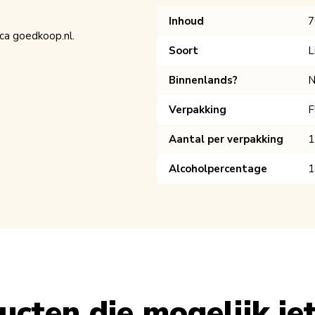
Inhoud
7
eca goedkoop.nl.
Soort
L
Binnenlands?
N
Verpakking
F
Aantal per verpakking
1
Alcoholpercentage
1
cten die mogelijk iets