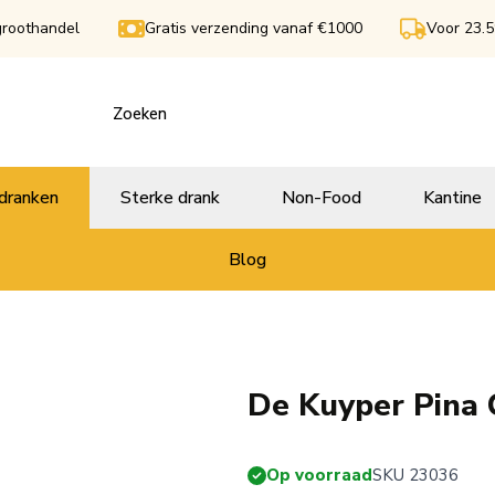
groothandel
Gratis verzending vanaf €1000
Voor 23.5
dranken
Sterke drank
Non-Food
Kantine
Blog
De Kuyper Pina C
Op voorraad
SKU 23036