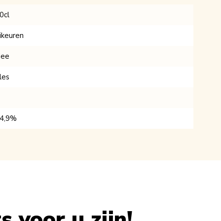
0cl
ikeuren
ee
les
4,9%
 voor u zijn!