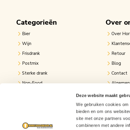
Categorieën
Over o
Bier
Over Ho
Wijn
Klantens
Frisdrank
Retour
Postmix
Blog
Sterke drank
Contact
Non-Food
Algemen
Kantine
Privacy v
Deze website maakt gebru
Evenementen
Links
We gebruiken cookies om c
bieden en om ons websitev
Festival bier
site met onze partners vo
combineren met andere inf