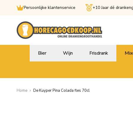
Persoonlijke klantenservice
+10 Jaar dé dranken
Ga naar de inhoud
Bier
Wijn
Frisdrank
Mix
Home
De Kuyper Pina Colada fles 70cl