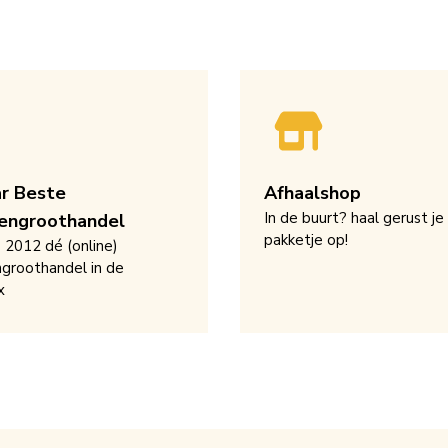
ar Beste
Afhaalshop
In de buurt? haal gerust je
engroothandel
pakketje op!
s 2012 dé (online)
groothandel in de
x