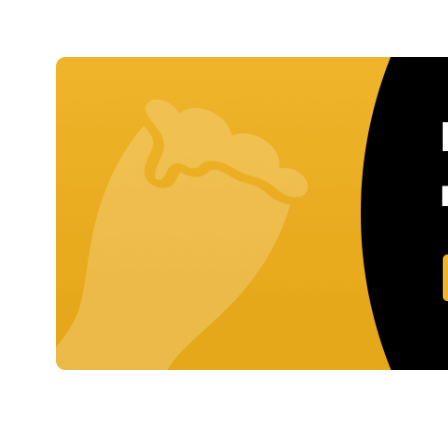
1x
€ 13,75
6x
€ 12,75