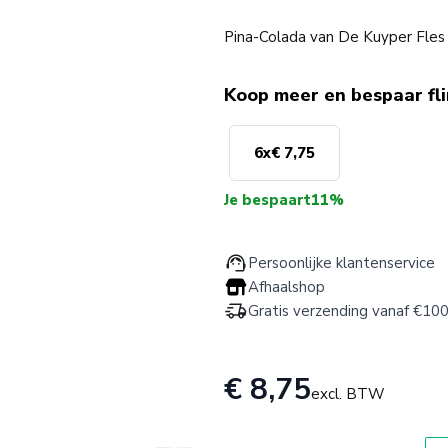
Pina-Colada van De Kuyper Fles 
Koop meer en bespaar fl
6
x
€ 7,75
Je bespaart
11%
Persoonlijke klantenservice
Afhaalshop
Gratis verzending vanaf €100
€ 8,75
excl. BTW