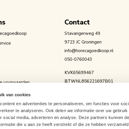
ns
Contact
recagoedkoop
Stavangerweg 49
9723 JC Groningen
ervice
info@horecagoedkoop.nl
050-0760043
KVK
65699467
BTW
NL856221697B01
e voorwaarden
IBAN
NL36RABO0154525936
erklaring
ik van cookies
ontent en advertenties te personaliseren, om functies voor soci
erkeer te analyseren. Ook delen we informatie over uw gebruik
or social media, adverteren en analyse. Deze partners kunnen 
ormatie die u aan ze heeft verstrekt of die ze hebben verzameld