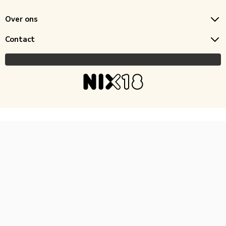
Over ons
Contact
Copyright © 2026 Horecagoedkoop.nl
Ontwikkeling
MNTN digital