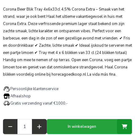
Corona Beer Blik Tray 4x6x33cl 4,5% Corona Extra – Smaak van het
strand, waar je ook bent Haal het ultieme vakantiegevoel in huis met
Corona Extra. Deze verfrissende premium lager staat bekend om zijn
zachte smaak, lichte karakter en ontspannen vibes. Perfect voor een
barbecue, een dag in de zon of een gezellige avond met vrienden. ✔ Fris
en doordrinkbaar ✔ Zachte, lichte smaak ✔ Ideaal ijskoud te serveren met
een partje limoen ✔ Tray met 4 x 6 blikken van 33 cl (24 blikken totaal)
Handig om mee te nemen of op terras. Open een Corona, voeg een partje
limoen toe en geniet van dat onmiskenbare strandgevoel. Haal Corona
blikken voordelig online bij horecagoedkoop.nl La vida más fina.
Persoonlijke klantenservice
Afhaalshop
Gratis verzending vanaf €1000,-
Aantal
In winkelwagen