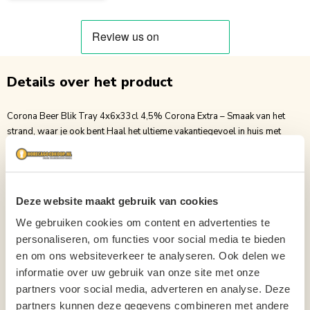
Details over het product
Corona Beer Blik Tray 4x6x33cl 4,5% Corona Extra – Smaak van het
strand, waar je ook bent Haal het ultieme vakantiegevoel in huis met
Corona Extra. Deze verfrissende premium lager staat bekend om zijn
zachte smaak, lichte karakter en ontspannen vibes. Perfect voor een
barbecue, een dag in de zon of een gezellige avond met vrienden. ✔ Fris
en doordrinkbaar ✔ Zachte, lichte smaak ✔ Ideaal ijskoud te serveren met
Deze website maakt gebruik van cookies
een partje limoen ✔ Tray met 4 x 6 blikken van 33 cl (24 blikken totaal)
Handig om mee te nemen of op terras. Open een Corona, voeg een partje
We gebruiken cookies om content en advertenties te
limoen toe en geniet van dat onmiskenbare strandgevoel. Haal Corona
personaliseren, om functies voor social media te bieden
blikken voordelig online bij horecagoedkoop.nl La vida más fina.
en om ons websiteverkeer te analyseren. Ook delen we
informatie over uw gebruik van onze site met onze
Merk
Corona
partners voor social media, adverteren en analyse. Deze
Inhoud
33cl
partners kunnen deze gegevens combineren met andere