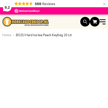
×
569
Reviews
9,2
Ga naar de inhoud
Home
BOZU Hard Ice tea Peach KeyKeg 20 Ltr