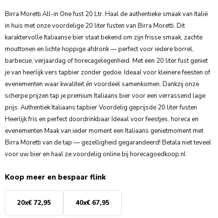
Birra Moretti All-in One fust 20 Ltr. Haal de authentieke smaak van Italië
in huis met onze voordelige 20 liter fusten van Birra Moretti. Dit
karaktervolle Italiaanse bier staat bekend om zijn frisse smaak, zachte
mouttonen en lichte hoppige afdronk — perfect voor iedere borrel,
barbecue, verjaardag of horecagelegenheid. Met een 20 liter fust geniet
je van heerlijk vers tapbier zonder gedoe. Ideaal voor kleinere feesten of
evenementen waar kwaliteit én voordeel samenkomen. Dankzij onze
scherpe prijzen tap je premium Italiaans bier voor een verrassend lage
prijs. Authentiek Italiaans tapbier Voordelig geprijsde 20 liter fusten
Heerlijk fris en perfect doordrinkbaar Ideaal voor feestjes, horeca en
evenementen Maak van ieder moment een Italiaans genietmoment met
Birra Moretti van de tap — gezelligheid gegarandeerd! Betala niet teveel
voor uw bier en haal ze voordelig online bij horecagoedkoop.nl
Koop meer en bespaar flink
20
x
€ 72,95
40
x
€ 67,95