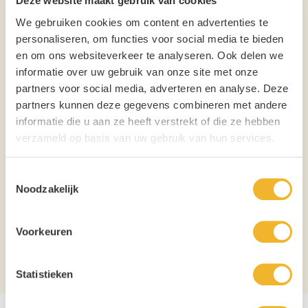
Deze website maakt gebruik van cookies
barbecue, verjaardag of horecagelegenheid. Met een 20 liter fust geniet
We gebruiken cookies om content en advertenties te
je van heerlijk vers tapbier zonder gedoe. Ideaal voor kleinere feesten of
personaliseren, om functies voor social media te bieden
evenementen waar kwaliteit én voordeel samenkomen. Dankzij onze
en om ons websiteverkeer te analyseren. Ook delen we
scherpe prijzen tap je premium Italiaans bier voor een verrassend lage
informatie over uw gebruik van onze site met onze
prijs. Authentiek Italiaans tapbier Voordelig geprijsde 20 liter fusten
partners voor social media, adverteren en analyse. Deze
Heerlijk fris en perfect doordrinkbaar Ideaal voor feestjes, horeca en
evenementen Maak van ieder moment een Italiaans genietmoment met
partners kunnen deze gegevens combineren met andere
Birra Moretti van de tap — gezelligheid gegarandeerd! Betala niet teveel
informatie die u aan ze heeft verstrekt of die ze hebben
voor uw bier en haal ze voordelig online bij horecagoedkoop.nl
verzameld op basis van uw gebruik van hun services.
Biersoort
Pils
Toestemmingsselectie
Inhoud
20L
Noodzakelijk
Verpakking
Fust
Voorkeuren
Aantal per verpakking
1
Aansluiting
DAVID tap
Statistieken