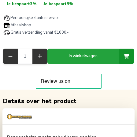
Je bespaart
3%
Je bespaart
9%
Persoonlijke klantenservice
Afhaalshop
Gratis verzending vanaf €1000,-
Aantal
In winkelwagen
Details over het product
Birra Moretti All-in One fust 20 Ltr. Haal de authentieke smaak van Italië
in huis met onze voordelige 20 liter fusten van Birra Moretti. Dit
karaktervolle Italiaanse bier staat bekend om zijn frisse smaak, zachte
mouttonen en lichte hoppige afdronk — perfect voor iedere borrel,